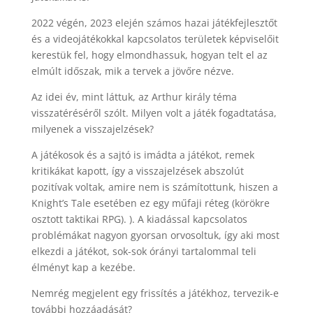
2022 végén, 2023 elején számos hazai játékfejlesztőt
és a videojátékokkal kapcsolatos területek képviselőit
kerestük fel, hogy elmondhassuk, hogyan telt el az
elmúlt időszak, mik a tervek a jövőre nézve.
Az idei év, mint láttuk, az Arthur király téma
visszatéréséről szólt. Milyen volt a játék fogadtatása,
milyenek a visszajelzések?
A játékosok és a sajtó is imádta a játékot, remek
kritikákat kapott, így a visszajelzések abszolút
pozitívak voltak, amire nem is számítottunk, hiszen a
Knight’s Tale esetében ez egy műfaji réteg (körökre
osztott taktikai RPG). ). A kiadással kapcsolatos
problémákat nagyon gyorsan orvosoltuk, így aki most
elkezdi a játékot, sok-sok órányi tartalommal teli
élményt kap a kezébe.
Nemrég megjelent egy frissítés a játékhoz, tervezik-e
további hozzáadását?