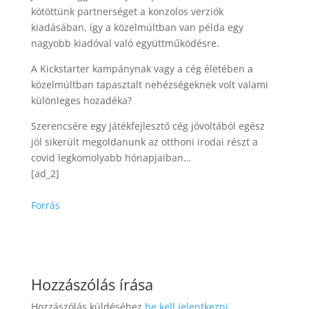
kötöttünk partnerséget a konzolos verziók
kiadásában, így a közelmúltban van példa egy
nagyobb kiadóval való együttműködésre.
A Kickstarter kampánynak vagy a cég életében a
közelmúltban tapasztalt nehézségeknek volt valami
különleges hozadéka?
Szerencsére egy játékfejlesztő cég jóvoltából egész
jól sikerült megoldanunk az otthoni irodai részt a
covid legkomolyabb hónapjaiban…
[ad_2]
Forrás
Hozzászólás írása
Hozzászólás küldéséhez
be kell jelentkezni
.