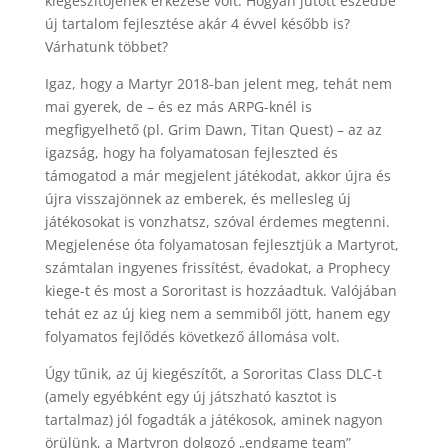
kiegészítőjének érkezése volt. Hogyan jutott eszedbe
új tartalom fejlesztése akár 4 évvel később is?
Várhatunk többet?
Igaz, hogy a Martyr 2018-ban jelent meg, tehát nem
mai gyerek, de – és ez más ARPG-knél is
megfigyelhető (pl. Grim Dawn, Titan Quest) – az az
igazság, hogy ha folyamatosan fejleszted és
támogatod a már megjelent játékodat, akkor újra és
újra visszajönnek az emberek, és mellesleg új
játékosokat is vonzhatsz, szóval érdemes megtenni.
Megjelenése óta folyamatosan fejlesztjük a Martyrot,
számtalan ingyenes frissítést, évadokat, a Prophecy
kiege-t és most a Sororitast is hozzáadtuk. Valójában
tehát ez az új kieg nem a semmiből jött, hanem egy
folyamatos fejlődés következő állomása volt.
Úgy tűnik, az új kiegészítőt, a Sororitas Class DLC-t
(amely egyébként egy új játszható kasztot is
tartalmaz) jól fogadták a játékosok, aminek nagyon
örülünk, a Martyron dolgozó „endgame team”