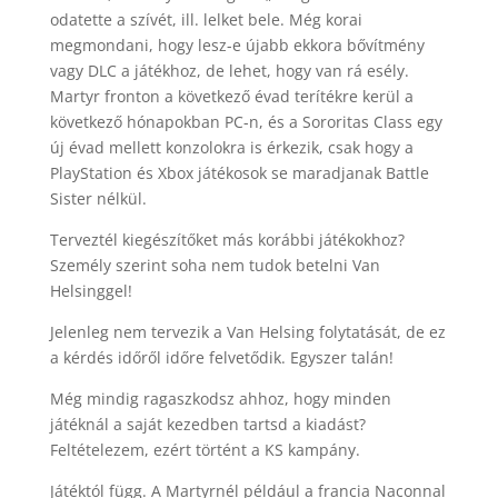
odatette a szívét, ill. lelket bele. Még korai
megmondani, hogy lesz-e újabb ekkora bővítmény
vagy DLC a játékhoz, de lehet, hogy van rá esély.
Martyr fronton a következő évad terítékre kerül a
következő hónapokban PC-n, és a Sororitas Class egy
új évad mellett konzolokra is érkezik, csak hogy a
PlayStation és Xbox játékosok se maradjanak Battle
Sister nélkül.
Terveztél kiegészítőket más korábbi játékokhoz?
Személy szerint soha nem tudok betelni Van
Helsinggel!
Jelenleg nem tervezik a Van Helsing folytatását, de ez
a kérdés időről időre felvetődik. Egyszer talán!
Még mindig ragaszkodsz ahhoz, hogy minden
játéknál a saját kezedben tartsd a kiadást?
Feltételezem, ezért történt a KS kampány.
Játéktól függ. A Martyrnél például a francia Naconnal