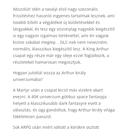
Abszolút! Idén a tavalyi első nagy szezonális
frissítéshez hasonló ingyenes tartalmak lesznek, ami
tovább bővíti a végjátékot új küldetésekkel és
tárgyakkal, és lesz egy viszonylag nagyobb kiegészítő
is egy nagyon izgalmas történettel, ami én vagyok
biztos sokakat meglep. . DLC-nek nem nevezném,
normális, klasszikus kiegészítő lesz. A King Arthur
csapat egy része már egy ideje ezzel foglalkozik, a
részleteket hamarosan megosztjuk.
Hogyan jutottál vissza az Arthur király
univerzumába?
A Martyr után a csapat kicsit más vizekre akart
evezni. A 40K univerzum gótikus space fantasyja
helyett a klasszikusabb dark fantasyre esett a
választás, és úgy gondoltuk, hogy Arthur király világa
tökéletesen passzol.
Sok ARPG után miért váltott a körökre osztott