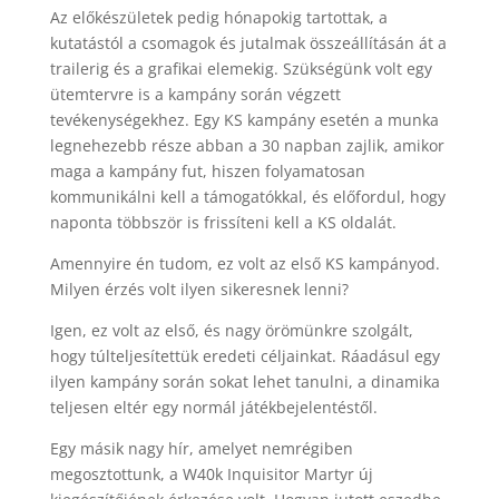
Az előkészületek pedig hónapokig tartottak, a
kutatástól a csomagok és jutalmak összeállításán át a
trailerig és a grafikai elemekig. Szükségünk volt egy
ütemtervre is a kampány során végzett
tevékenységekhez. Egy KS kampány esetén a munka
legnehezebb része abban a 30 napban zajlik, amikor
maga a kampány fut, hiszen folyamatosan
kommunikálni kell a támogatókkal, és előfordul, hogy
naponta többször is frissíteni kell a KS oldalát.
Amennyire én tudom, ez volt az első KS kampányod.
Milyen érzés volt ilyen sikeresnek lenni?
Igen, ez volt az első, és nagy örömünkre szolgált,
hogy túlteljesítettük eredeti céljainkat. Ráadásul egy
ilyen kampány során sokat lehet tanulni, a dinamika
teljesen eltér egy normál játékbejelentéstől.
Egy másik nagy hír, amelyet nemrégiben
megosztottunk, a W40k Inquisitor Martyr új