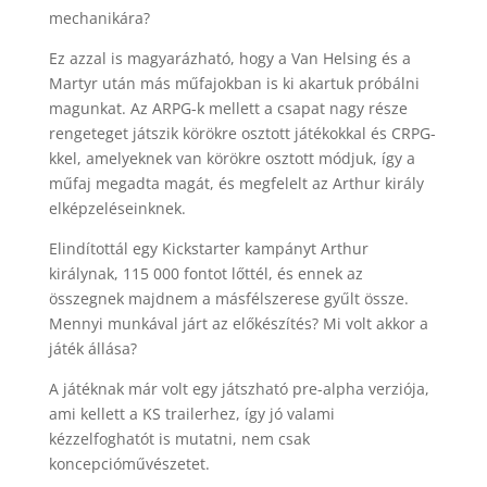
mechanikára?
Ez azzal is magyarázható, hogy a Van Helsing és a
Martyr után más műfajokban is ki akartuk próbálni
magunkat. Az ARPG-k mellett a csapat nagy része
rengeteget játszik körökre osztott játékokkal és CRPG-
kkel, amelyeknek van körökre osztott módjuk, így a
műfaj megadta magát, és megfelelt az Arthur király
elképzeléseinknek.
Elindítottál egy Kickstarter kampányt Arthur
királynak, 115 000 fontot lőttél, és ennek az
összegnek majdnem a másfélszerese gyűlt össze.
Mennyi munkával járt az előkészítés? Mi volt akkor a
játék állása?
A játéknak már volt egy játszható pre-alpha verziója,
ami kellett a KS trailerhez, így jó valami
kézzelfoghatót is mutatni, nem csak
koncepcióművészetet.