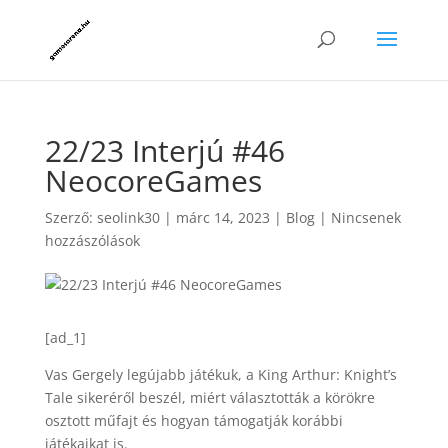
22/23 Interjú #46
NeocoreGames
Szerző:
seolink30
|
márc 14, 2023
|
Blog
|
Nincsenek
hozzászólások
[ad_1]
Vas Gergely legújabb játékuk, a King Arthur: Knight’s
Tale sikeréről beszél, miért választották a körökre
osztott műfajt és hogyan támogatják korábbi
játékaikat is.