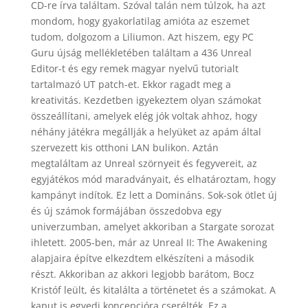
CD-re írva találtam. Szóval talán nem túlzok, ha azt
mondom, hogy gyakorlatilag amióta az eszemet
tudom, dolgozom a Liliumon. Azt hiszem, egy PC
Guru újság mellékletében találtam a 436 Unreal
Editor-t és egy remek magyar nyelvű tutorialt
tartalmazó UT patch-et. Ekkor ragadt meg a
kreativitás. Kezdetben igyekeztem olyan számokat
összeállítani, amelyek elég jók voltak ahhoz, hogy
néhány játékra megállják a helyüket az apám által
szervezett kis otthoni LAN bulikon. Aztán
megtaláltam az Unreal szörnyeit és fegyvereit, az
egyjátékos mód maradványait, és elhatároztam, hogy
kampányt indítok. Ez lett a Domináns. Sok-sok ötlet új
és új számok formájában összedobva egy
univerzumban, amelyet akkoriban a Stargate sorozat
ihletett. 2005-ben, már az Unreal II: The Awakening
alapjaira építve elkezdtem elkészíteni a második
részt. Akkoriban az akkori legjobb barátom, Bocz
Kristóf leült, és kitalálta a történetet és a számokat. A
kaput is egyedi koncepcióra cserélték. Ez a