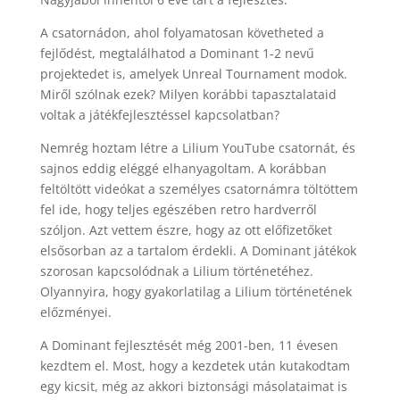
A csatornádon, ahol folyamatosan követheted a
fejlődést, megtalálhatod a Dominant 1-2 nevű
projektedet is, amelyek Unreal Tournament modok.
Miről szólnak ezek? Milyen korábbi tapasztalataid
voltak a játékfejlesztéssel kapcsolatban?
Nemrég hoztam létre a Lilium YouTube csatornát, és
sajnos eddig eléggé elhanyagoltam. A korábban
feltöltött videókat a személyes csatornámra töltöttem
fel ide, hogy teljes egészében retro hardverről
szóljon. Azt vettem észre, hogy az ott előfizetőket
elsősorban az a tartalom érdekli. A Dominant játékok
szorosan kapcsolódnak a Lilium történetéhez.
Olyannyira, hogy gyakorlatilag a Lilium történetének
előzményei.
A Dominant fejlesztését még 2001-ben, 11 évesen
kezdtem el. Most, hogy a kezdetek után kutakodtam
egy kicsit, még az akkori biztonsági másolataimat is