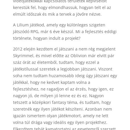
videojátékokkal kapcsolatos területek képviselőit
kerestük fel, hogy elmondhassuk, hogyan telt el az
elmúlt időszak és mik a tervek a jövőre nézve.
A Lilium játékod, amely egy különleges szigeten
játszódó RPG, már 6 éve készül. Mi a fejlesztés eddigi
története, hogyan indult a projekt?
2012 elején kezdtem el játszani a nem rég megjelent
Skyrimmel, és mivel előtte az Oblivion már elvitt pár
száz órát az életemből, tudtam, hogy ezzel a
játékstílussal szeretek a legjobban játszani. Viszont
soha nem tudtam huzamosabb ideig úgy játszani egy
játékkal, hogy ne kedvet kaptam volna a
fejlesztéshez, ne ragadjon el az érzés, hogy igen, ez
nagyon jó, de milyen jó lenne ez és ez. Nagyon
tetszett a középkori fantasy téma, és tudtam, hogy
szeretnék egy ilyen játékot készíteni. Azonban nem
igazán ismertem olyan játékmotort, amely ne lett
volna túl drága vagy ideális egy ilyen projekthez.
Elkezdtem tehát kamatoztatni az egyetemről szerzett