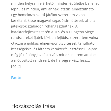
minden helyszín elérhető, minden épületbe be lehet
lépni, és minden, ami annak látszik, elmozdítható.
Egy homokozó-szerű játékot szerettem volna
készíteni, kissé magával ragadó sim ütéssel, ahol a
játékosok szabadon rohangászhatnak. A
karakterfejlesztés terén a TES és a Dungeon Siege
rendszereket (játék közben fejlődsz) szerettem volna
ötvözni a gótikus élménypontgyűjtéssel, tanulható
készségekkel és látható karakterfejlesztéssel. Sajnos
még jó néhány javításra vár, mire ki merem adni ezt
a módosított rendszert, de ha végre kész lesz,…
[ad_2]
Forrás
Hozzászólás írása