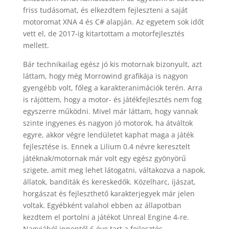
friss tudásomat, és elkezdtem fejleszteni a saját
motoromat XNA 4 és C# alapján. Az egyetem sok időt
vett el, de 2017-ig kitartottam a motorfejlesztés
mellett.
Bár technikailag egész jó kis motornak bizonyult, azt
láttam, hogy még Morrowind grafikája is nagyon
gyengébb volt, főleg a karakteranimációk terén. Arra
is rájöttem, hogy a motor- és játékfejlesztés nem fog
egyszerre működni. Mivel már láttam, hogy vannak
szinte ingyenes és nagyon jó motorok, ha átváltok
egyre, akkor végre lendületet kaphat maga a játék
fejlesztése is. Ennek a Lilium 0.4 névre keresztelt
játéknak/motornak már volt egy egész gyönyörű
szigete, amit meg lehet látogatni, váltakozva a napok,
állatok, banditák és kereskedők. Közelharc, íjászat,
horgászat és fejleszthető karakterjegyek már jelen
voltak. Egyébként valahol ebben az állapotban
kezdtem el portolni a játékot Unreal Engine 4-re.
Nagyjából innentől 6 éve tart a fejlesztés.