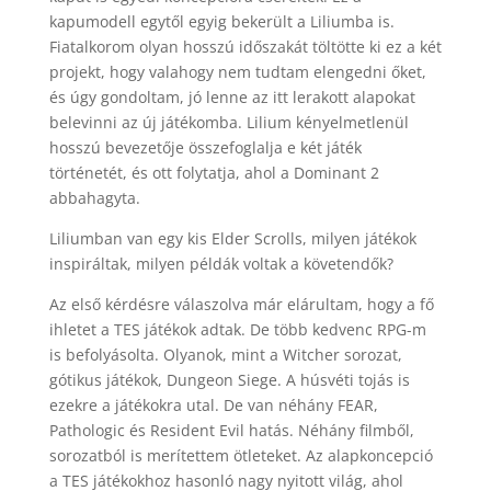
kapumodell egytől egyig bekerült a Liliumba is.
Fiatalkorom olyan hosszú időszakát töltötte ki ez a két
projekt, hogy valahogy nem tudtam elengedni őket,
és úgy gondoltam, jó lenne az itt lerakott alapokat
belevinni az új játékomba. Lilium kényelmetlenül
hosszú bevezetője összefoglalja e két játék
történetét, és ott folytatja, ahol a Dominant 2
abbahagyta.
Liliumban van egy kis Elder Scrolls, milyen játékok
inspiráltak, milyen példák voltak a követendők?
Az első kérdésre válaszolva már elárultam, hogy a fő
ihletet a TES játékok adtak. De több kedvenc RPG-m
is befolyásolta. Olyanok, mint a Witcher sorozat,
gótikus játékok, Dungeon Siege. A húsvéti tojás is
ezekre a játékokra utal. De van néhány FEAR,
Pathologic és Resident Evil hatás. Néhány filmből,
sorozatból is merítettem ötleteket. Az alapkoncepció
a TES játékokhoz hasonló nagy nyitott világ, ahol