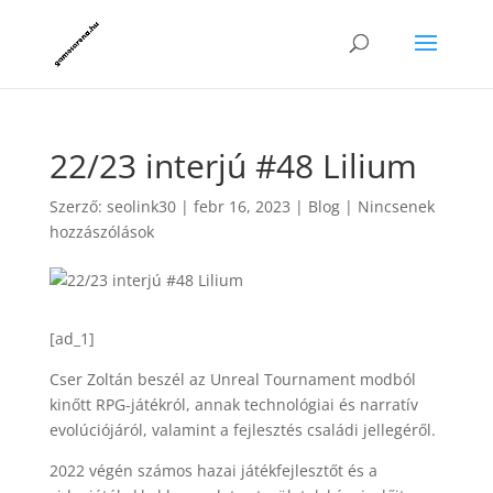
22/23 interjú #48 Lilium
Szerző:
seolink30
|
febr 16, 2023
|
Blog
|
Nincsenek
hozzászólások
[ad_1]
Cser Zoltán beszél az Unreal Tournament modból
kinőtt RPG-játékról, annak technológiai és narratív
evolúciójáról, valamint a fejlesztés családi jellegéről.
2022 végén számos hazai játékfejlesztőt és a