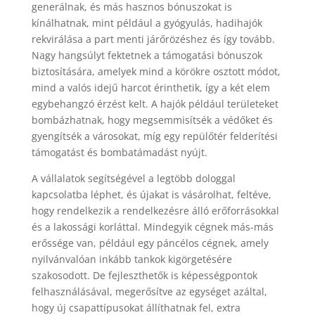
generálnak, és más hasznos bónuszokat is
kínálhatnak, mint például a gyógyulás, hadihajók
rekvirálása a part menti járőrözéshez és így tovább.
Nagy hangsúlyt fektetnek a támogatási bónuszok
biztosítására, amelyek mind a körökre osztott módot,
mind a valós idejű harcot érinthetik, így a két elem
egybehangzó érzést kelt. A hajók például területeket
bombázhatnak, hogy megsemmisítsék a védőket és
gyengítsék a városokat, míg egy repülőtér felderítési
támogatást és bombatámadást nyújt.
A vállalatok segítségével a legtöbb dologgal
kapcsolatba léphet, és újakat is vásárolhat, feltéve,
hogy rendelkezik a rendelkezésre álló erőforrásokkal
és a lakossági korláttal. Mindegyik cégnek más-más
erőssége van, például egy páncélos cégnek, amely
nyilvánvalóan inkább tankok kigörgetésére
szakosodott. De fejleszthetők is képességpontok
felhasználásával, megerősítve az egységet azáltal,
hogy új csapattípusokat állíthatnak fel, extra