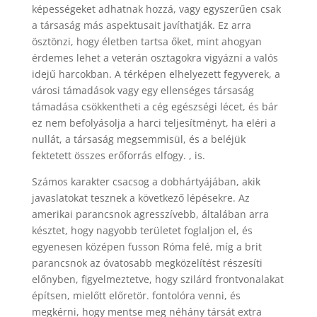
képességeket adhatnak hozzá, vagy egyszerűen csak
a társaság más aspektusait javíthatják. Ez arra
ösztönzi, hogy életben tartsa őket, mint ahogyan
érdemes lehet a veterán osztagokra vigyázni a valós
idejű harcokban. A térképen elhelyezett fegyverek, a
városi támadások vagy egy ellenséges társaság
támadása csökkentheti a cég egészségi lécet, és bár
ez nem befolyásolja a harci teljesítményt, ha eléri a
nullát, a társaság megsemmisül, és a beléjük
fektetett összes erőforrás elfogy. , is.
Számos karakter csacsog a dobhártyájában, akik
javaslatokat tesznek a következő lépésekre. Az
amerikai parancsnok agresszívebb, általában arra
késztet, hogy nagyobb területet foglaljon el, és
egyenesen középen fusson Róma felé, míg a brit
parancsnok az óvatosabb megközelítést részesíti
előnyben, figyelmeztetve, hogy szilárd frontvonalakat
építsen, mielőtt előretör. fontolóra venni, és
megkérni, hogy mentse meg néhány társát extra