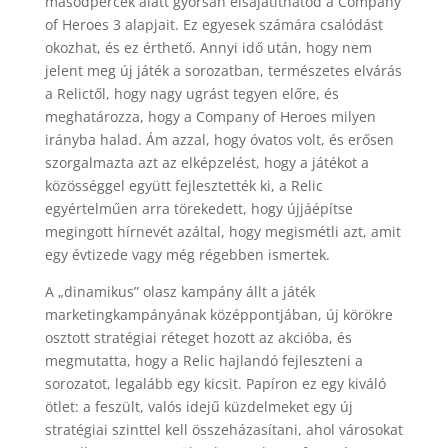
másodpercek alatt gyorsan elsajátíthatod a Company
of Heroes 3 alapjait. Ez egyesek számára csalódást
okozhat, és ez érthető. Annyi idő után, hogy nem
jelent meg új játék a sorozatban, természetes elvárás
a Relictől, hogy nagy ugrást tegyen előre, és
meghatározza, hogy a Company of Heroes milyen
irányba halad. Ám azzal, hogy óvatos volt, és erősen
szorgalmazta azt az elképzelést, hogy a játékot a
közösséggel együtt fejlesztették ki, a Relic
egyértelműen arra törekedett, hogy újjáépítse
megingott hírnevét azáltal, hogy megismétli azt, amit
egy évtizede vagy még régebben ismertek.
A „dinamikus” olasz kampány állt a játék
marketingkampányának középpontjában, új körökre
osztott stratégiai réteget hozott az akcióba, és
megmutatta, hogy a Relic hajlandó fejleszteni a
sorozatot, legalább egy kicsit. Papíron ez egy kiváló
ötlet: a feszült, valós idejű küzdelmeket egy új
stratégiai szinttel kell összeházasítani, ahol városokat