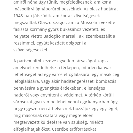
amiről néha úgy tűnik, megfeledkeznek, amikor a
második világháborúról beszélnek. Az olasz hadjárat
1943-ban játszódik, amikor a szövetségesek
megszállták Olaszországot, ami a Mussolini vezette
fasiszta kormány gyors bukásához vezetett, és
helyette Pietro Badoglio marsall, aki szembeszállt a
rezsimmel, együtt kezdett dolgozni a
szövetségesekkel.
A partvonaltól kezdve egyetlen társaságot kapsz,
amelynél rendelhetsz a térképen, minden kanyar
lehetőséget ad egy város elfoglalására, egy másik cég
lefoglalására, vagy akár haditengerészeti bombázás
behívására a gyengítés érdekében. ellenséges
haderőt vagy enyhíteni a védelmet. A térkép körüli
városokat gyakran be lehet venni egy kanyarban úgy,
hogy egyszerűen áthelyeznek hozzájuk egy egységet,
míg másoknak csatára vagy megfelelően
megtervezett küldetésre van szükség, mielőtt
elfoglalhatják őket. Cserébe erőforrásokat