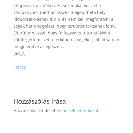
áttapossák a vidéken. Ez sok mókát vesz el a
kampányból, mert az összes megépíthető hely
időpocsékolásnak tűnik, és nem kell megfontolni a
cégek hátrahagyását, hogy területet tartsanak fenn.
Elterültem azzal, hogy felfegyverzett turistákként
küldözgettem szét a térképen a cégeket, jól láthatóan
megjelenítve az egészet…
[ad_2]
Forrás
Hozzászólás írása
Hozzászólás küldéséhez
be kell jelentkezni
.