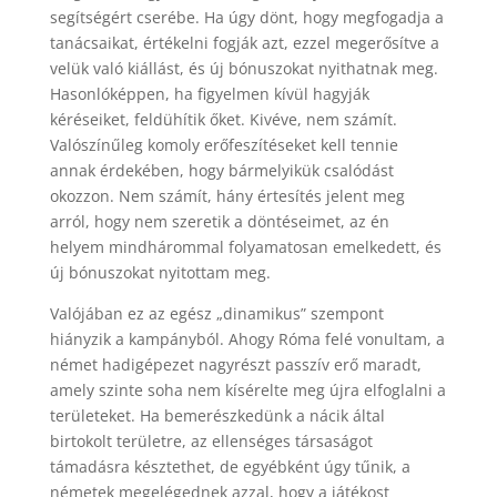
segítségért cserébe. Ha úgy dönt, hogy megfogadja a
tanácsaikat, értékelni fogják azt, ezzel megerősítve a
velük való kiállást, és új bónuszokat nyithatnak meg.
Hasonlóképpen, ha figyelmen kívül hagyják
kéréseiket, feldühítik őket. Kivéve, nem számít.
Valószínűleg komoly erőfeszítéseket kell tennie
annak érdekében, hogy bármelyikük csalódást
okozzon. Nem számít, hány értesítés jelent meg
arról, hogy nem szeretik a döntéseimet, az én
helyem mindhárommal folyamatosan emelkedett, és
új bónuszokat nyitottam meg.
Valójában ez az egész „dinamikus” szempont
hiányzik a kampányból. Ahogy Róma felé vonultam, a
német hadigépezet nagyrészt passzív erő maradt,
amely szinte soha nem kísérelte meg újra elfoglalni a
területeket. Ha bemerészkedünk a nácik által
birtokolt területre, az ellenséges társaságot
támadásra késztethet, de egyébként úgy tűnik, a
németek megelégednek azzal, hogy a játékost