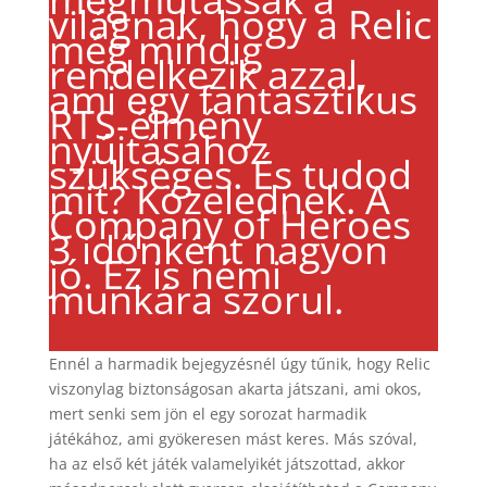
világnak, hogy a Relic
még mindig
rendelkezik azzal,
ami egy fantasztikus
RTS-élmény
nyújtásához
szükséges. És tudod
mit? Közelednek. A
Company of Heroes
3 időnként nagyon
jó. Ez is némi
munkára szorul.
Ennél a harmadik bejegyzésnél úgy tűnik, hogy Relic
viszonylag biztonságosan akarta játszani, ami okos,
mert senki sem jön el egy sorozat harmadik
játékához, ami gyökeresen mást keres. Más szóval,
ha az első két játék valamelyikét játszottad, akkor