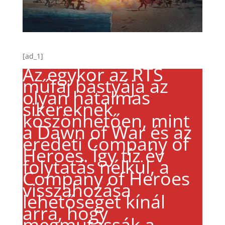
[ad_1]
Az egykor az RTS
műfaj bástyája az
olyan hatalmas
sikereknek
köszönhetően, mint
a Dawn of War és az
eredeti Company of
Heroes. Így tíz év
folytatás nélkül, a
Company of Heroes
visszahozása
lehetőséget kínál
arra, hogy
megmutassák a