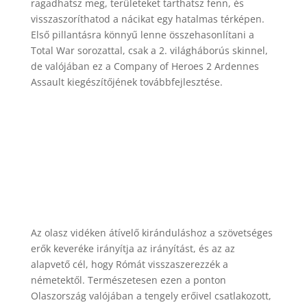
ragadhatsz meg, területeket tarthatsz fenn, és
visszaszoríthatod a nácikat egy hatalmas térképen.
Első pillantásra könnyű lenne összehasonlítani a
Total War sorozattal, csak a 2. világháborús skinnel,
de valójában ez a Company of Heroes 2 Ardennes
Assault kiegészítőjének továbbfejlesztése.
Elérhető: PC
Felülvizsgálva: PC
Fejlesztő: Relic
Entertainment
Kiadó: SEGA
Tekintse át a SEGA
által biztosított kódot
Az olasz vidéken átívelő kiránduláshoz a szövetséges
erők keveréke irányítja az irányítást, és az az
alapvető cél, hogy Rómát visszaszerezzék a
németektől. Természetesen ezen a ponton
Olaszország valójában a tengely erőivel csatlakozott,