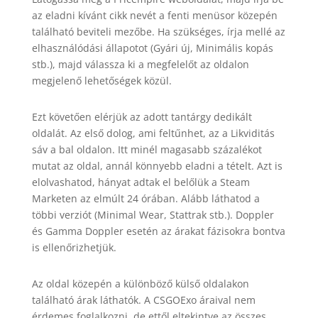
az eladni kívánt cikk nevét a fenti menüsor közepén
található beviteli mezőbe. Ha szükséges, írja mellé az
elhasználódási állapotot (Gyári új, Minimális kopás
stb.), majd válassza ki a megfelelőt az oldalon
megjelenő lehetőségek közül.
Ezt követően elérjük az adott tantárgy dedikált
oldalát. Az első dolog, ami feltűnhet, az a Likviditás
sáv a bal oldalon. Itt minél magasabb százalékot
mutat az oldal, annál könnyebb eladni a tételt. Azt is
elolvashatod, hányat adtak el belőlük a Steam
Marketen az elmúlt 24 órában. Alább láthatod a
többi verziót (Minimal Wear, Stattrak stb.). Doppler
és Gamma Doppler esetén az árakat fázisokra bontva
is ellenőrizhetjük.
Az oldal közepén a különböző külső oldalakon
található árak láthatók. A CSGOExo áraival nem
érdemes foglalkozni, de ettől eltekintve az összes