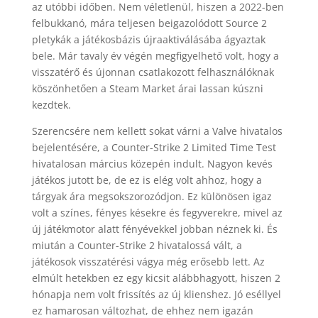
az utóbbi időben. Nem véletlenül, hiszen a 2022-ben
felbukkanó, mára teljesen beigazolódott Source 2
pletykák a játékosbázis újraaktiválásába ágyaztak
bele. Már tavaly év végén megfigyelhető volt, hogy a
visszatérő és újonnan csatlakozott felhasználóknak
köszönhetően a Steam Market árai lassan kúszni
kezdtek.
Szerencsére nem kellett sokat várni a Valve hivatalos
bejelentésére, a Counter-Strike 2 Limited Time Test
hivatalosan március közepén indult. Nagyon kevés
játékos jutott be, de ez is elég volt ahhoz, hogy a
tárgyak ára megsokszorozódjon. Ez különösen igaz
volt a színes, fényes késekre és fegyverekre, mivel az
új játékmotor alatt fényévekkel jobban néznek ki. És
miután a Counter-Strike 2 hivatalossá vált, a
játékosok visszatérési vágya még erősebb lett. Az
elmúlt hetekben ez egy kicsit alábbhagyott, hiszen 2
hónapja nem volt frissítés az új klienshez. Jó eséllyel
ez hamarosan változhat, de ehhez nem igazán