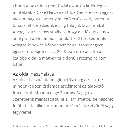
Ebben a posztban nem foglalkozunk a különleges
mintákkal, a Case Hardened Blue Gems-ekkel vagy az
igazán magas/alacsony lebegő értékekkel, hiszen a
tapasztalt kereskedők is alig találják ki az áraikat.
Ahogy az az aranyszabály is, hogy eladásaink 99%-
ánál jóval a Steam piaci ár alatt kell törekednünk.
Átlagos kések és bőrök esetében viszont nagyon
egyszerű dolgunk lesz. 2023-ban erre a célra a
legjobb oldal a magyar tulajdonú Pricempire.com
lehet.
Az oldal használata
Az oldal használata meglehetősen egyszerű, de
mindenképpen érdemes áttekinteni az alapvető
funkciókat. Mondjuk egy Shadow Daggers |
Szeretnénk megszabadulni a Tigrisfogtól, de hasonló
felülettel találkozunk minden késnél, kesztyűnél vagy
fegyvernél.
Látogassa meg a Pricempire weboldalát, majd írja be