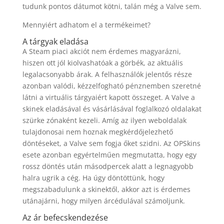
tudunk pontos dátumot kötni, talán még a Valve sem.
Mennyiért adhatom el a termékeimet?
A tárgyak eladása
A Steam piaci akciót nem érdemes magyarázni,
hiszen ott jól kiolvashatóak a görbék, az aktuális
legalacsonyabb árak. A felhasználók jelentős része
azonban valódi, kézzelfogható pénznemben szeretné
látni a virtuális tárgyaiért kapott összeget. A Valve a
skinek eladásával és vásárlásával foglalkozó oldalakat
szürke zónaként kezeli. Amíg az ilyen weboldalak
tulajdonosai nem hoznak megkérdőjelezhető
döntéseket, a Valve sem fogja őket szidni. Az OPSkins
esete azonban egyértelműen megmutatta, hogy egy
rossz döntés után másodpercek alatt a legnagyobb
halra ugrik a cég. Ha úgy döntöttünk, hogy
megszabadulunk a skinektől, akkor azt is érdemes
utánajárni, hogy milyen árcédulával számoljunk.
Az ár befecskendezése