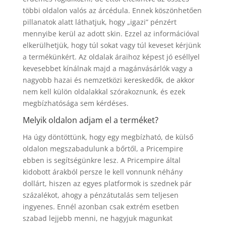
többi oldalon valós az árcédula. Ennek köszönhetően
pillanatok alatt láthatjuk, hogy „igazi” pénzért
mennyibe kerül az adott skin. Ezzel az információval
elkerülhetjük, hogy túl sokat vagy túl keveset kérjünk
a termékünkért. Az oldalak áraihoz képest jó eséllyel
kevesebbet kínálnak majd a magánvásárlók vagy a
nagyobb hazai és nemzetközi kereskedők, de akkor
nem kell külön oldalakkal szórakoznunk, és ezek
megbízhatósága sem kérdéses.
Melyik oldalon adjam el a terméket?
Ha úgy döntöttünk, hogy egy megbízható, de külső
oldalon megszabadulunk a bőrtől, a Pricempire
ebben is segítségünkre lesz. A Pricempire által
kidobott árakból persze le kell vonnunk néhány
dollárt, hiszen az egyes platformok is szednek pár
százalékot, ahogy a pénzátutalás sem teljesen
ingyenes. Ennél azonban csak extrém esetben
szabad lejjebb menni, ne hagyjuk magunkat