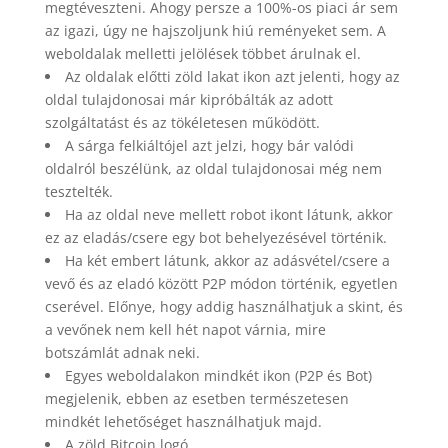
megtéveszteni. Ahogy persze a 100%-os piaci ár sem
az igazi, úgy ne hajszoljunk hiú reményeket sem. A
weboldalak melletti jelölések többet árulnak el.
Az oldalak előtti zöld lakat ikon azt jelenti, hogy az
oldal tulajdonosai már kipróbálták az adott
szolgáltatást és az tökéletesen működött.
A sárga felkiáltójel azt jelzi, hogy bár valódi
oldalról beszélünk, az oldal tulajdonosai még nem
tesztelték.
Ha az oldal neve mellett robot ikont látunk, akkor
ez az eladás/csere egy bot behelyezésével történik.
Ha két embert látunk, akkor az adásvétel/csere a
vevő és az eladó között P2P módon történik, egyetlen
cserével. Előnye, hogy addig használhatjuk a skint, és
a vevőnek nem kell hét napot várnia, mire
botszámlát adnak neki.
Egyes weboldalakon mindkét ikon (P2P és Bot)
megjelenik, ebben az esetben természetesen
mindkét lehetőséget használhatjuk majd.
A zöld Bitcoin logó…