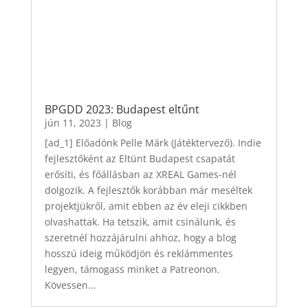
BPGDD 2023: Budapest eltűnt
jún 11, 2023
|
Blog
[ad_1] Előadónk Pelle Márk (Játéktervező). Indie
fejlesztőként az Eltünt Budapest csapatát
erősíti, és főállásban az XREAL Games-nél
dolgozik. A fejlesztők korábban már meséltek
projektjükről, amit ebben az év eleji cikkben
olvashattak. Ha tetszik, amit csinálunk, és
szeretnél hozzájárulni ahhoz, hogy a blog
hosszú ideig működjön és reklámmentes
legyen, támogass minket a Patreonon.
Kövessen...