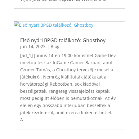
Első nyári BPGD találkozó: Ghostboy
jún 14, 2023
|
Blog
[ad_1] Június 14-én 19:00-kor ismét Game Dev
meetup lesz az InGame Gamer Barban, ahol
Czuder Tamás, a Ghostboy tervezője mesél a
játékukról. Nemrég kiállították játékukat a
horvátországi Rebootban, sok kiadóval
beszélgettek, rengeteg visszajelzést kaptak,
most pedig itt élőben is bemutatkoznak. Az év
elején egy hosszabb interjúban beszéltek a
játék kezdetéről, amit ezen a linken érhet el.
A...