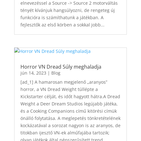
elnevezéssel a Source -> Source 2 motorváltás
tényét kívánjuk hangsúlyozni, de rengeteg új
funkcióra is számíthatunk a játékban. A
fejlesztők az első körben a sokkal jobb...
Horror VN Dread Súly meghaladja
jún 14, 2023
|
Blog
[ad_1] A hamarosan megjelenő „aranyos”
horror, a VN Dread Weight túllépte a
Kickstarter célját, és időt hagyott hátra.A Dread
Weight a Deer Dream Studios legújabb játéka,
és a Cooking Companions című kitörési címük
önálló folytatása. A meglepetés tönkretételének
kockázatával a sorozat nagyon is az aranyos, de
titokban ijesztő VN-ek alműfajába tartozik;
olyan játékok által népszerűsített trend,...