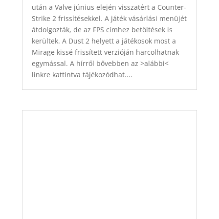
után a Valve június elején visszatért a Counter-
Strike 2 frissítésekkel. A játék vásárlási menüjét
átdolgozták, de az FPS címhez betöltések is
kerültek. A Dust 2 helyett a játékosok most a
Mirage kissé frissített verzióján harcolhatnak
egymással. A hírről bővebben az >alábbi<
linkre kattintva tájékozódhat....