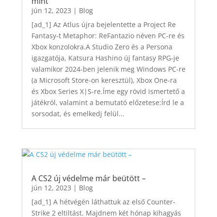
mint
jún 12, 2023
|
Blog
[ad_1] Az Atlus újra bejelentette a Project Re
Fantasy-t Metaphor: ReFantazio néven PC-re és
Xbox konzolokra.A Studio Zero és a Persona
igazgatója, Katsura Hashino új fantasy RPG-je
valamikor 2024-ben jelenik meg Windows PC-re
(a Microsoft Store-on keresztül), Xbox One-ra
és Xbox Series X|S-re.Íme egy rövid ismertető a
játékról, valamint a bemutató előzetese:Írd le a
sorsodat, és emelkedj felül...
A CS2 új védelme már beütött –
jún 12, 2023
|
Blog
[ad_1] A hétvégén láthattuk az első Counter-
Strike 2 eltiltást. Majdnem két hónap kihagyás