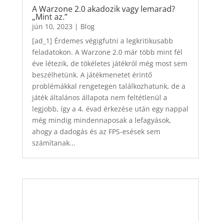
A Warzone 2.0 akadozik vagy lemarad?
„Mint az.”
jún 10, 2023
|
Blog
[ad_1] Érdemes végigfutni a legkritikusabb
feladatokon. A Warzone 2.0 már több mint fél
éve létezik, de tökéletes játékról még most sem
beszélhetünk. A játékmenetet érintő
problémákkal rengetegen találkozhatunk, de a
játék általános állapota nem feltétlenül a
legjobb, így a 4. évad érkezése után egy nappal
még mindig mindennaposak a lefagyások,
ahogy a dadogás és az FPS-esések sem
számítanak...