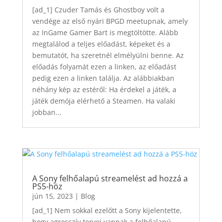
[ad_1] Czuder Tamás és Ghostboy volt a
vendége az első nyári BPGD meetupnak, amely
az InGame Gamer Bart is megtöltötte. Alább
megtalálod a teljes előadást, képeket és a
bemutatót, ha szeretnél elmélyülni benne. Az
előadás folyamát ezen a linken, az előadást
pedig ezen a linken találja. Az alábbiakban
néhány kép az estéről: Ha érdekel a játék, a
játék demója elérhető a Steamen. Ha valaki
jobban...
A Sony felhőalapú streamelést ad hozzá a
PS5-höz
jún 15, 2023
|
Blog
[ad_1] Nem sokkal ezelőtt a Sony kijelentette,
hogy agresszív tervei vannak a felhőalapú