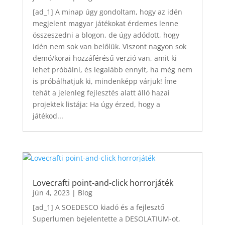
[ad_1] A minap úgy gondoltam, hogy az idén
megjelent magyar játékokat érdemes lenne
összeszedni a blogon, de úgy adódott, hogy
idén nem sok van belőlük. Viszont nagyon sok
demó/korai hozzáférésű verzió van, amit ki
lehet próbálni, és legalább ennyit, ha még nem
is próbálhatjuk ki, mindenképp várjuk! Íme
tehát a jelenleg fejlesztés alatt álló hazai
projektek listája: Ha úgy érzed, hogy a
játékod...
Lovecrafti point-and-click horrorjáték
jún 4, 2023
|
Blog
[ad_1] A SOEDESCO kiadó és a fejlesztő
Superlumen bejelentette a DESOLATIUM-ot,