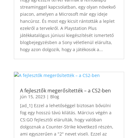
streaminggel kapcsolatban, egy olyan növekvő
piacon, amelyen a Microsoft már egy ideje
hancúroz. És most egy kicsit rántották a leplet
ezekről a tervekről. A Playstation Plus
játékkatalógus júniusi kiegészítését ismertető
blogbejegyzésben a Sony véletlenül elárulta,
hogy azon dolgozik, hogy a játékosok a...
A fejlesztők megerősítették – a CS2-ben
jún 15, 2023
|
Blog
[ad_1] Ezzel a lehetőséggel biztosan bővülni
fog egy hosszú távú kilátás. Március végén a
CS:GO fejlesztői elárulták, hogy valóban
dolgoznak a Counter-Strike következő részén,
ami egyszerűen a "2" nevet viseli. Ezzel az