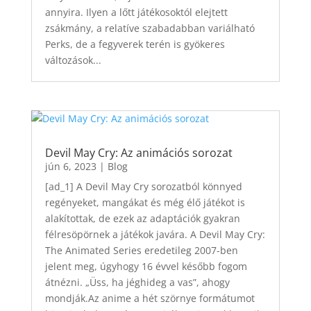
annyira. Ilyen a lőtt játékosoktól elejtett
zsákmány, a relatíve szabadabban variálható
Perks, de a fegyverek terén is gyökeres
változások...
Devil May Cry: Az animációs sorozat
jún 6, 2023
|
Blog
[ad_1] A Devil May Cry sorozatból könnyed
regényeket, mangákat és még élő játékot is
alakítottak, de ezek az adaptációk gyakran
félresöpörnek a játékok javára. A Devil May Cry:
The Animated Series eredetileg 2007-ben
jelent meg, úgyhogy 16 évvel később fogom
átnézni. „Üss, ha jéghideg a vas”, ahogy
mondják.Az anime a hét szörnye formátumot