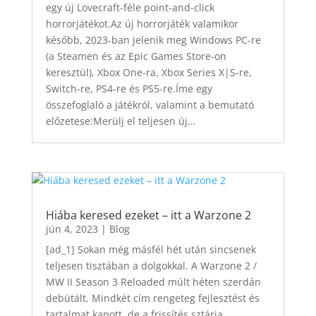
egy új Lovecraft-féle point-and-click
horrorjátékot.Az új horrorjáték valamikor
később, 2023-ban jelenik meg Windows PC-re
(a Steamen és az Epic Games Store-on
keresztül), Xbox One-ra, Xbox Series X|S-re,
Switch-re, PS4-re és PS5-re.Íme egy
összefoglaló a játékról, valamint a bemutató
előzetese:Merülj el teljesen új...
Hiába keresed ezeket – itt a Warzone 2
jún 4, 2023
|
Blog
[ad_1] Sokan még másfél hét után sincsenek
teljesen tisztában a dolgokkal. A Warzone 2 /
MW II Season 3 Reloaded múlt héten szerdán
debütált. Mindkét cím rengeteg fejlesztést és
tartalmat kapott, de a frissítés sztárja