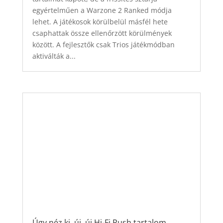
egyértelműen a Warzone 2 Ranked módja
lehet. A játékosok körülbelül másfél hete
csaphattak össze ellenőrzött körülmények
között. A fejlesztők csak Trios játékmódban
aktiválták a...
Úgy néz ki, új, új Hi-Fi Rush tartalom