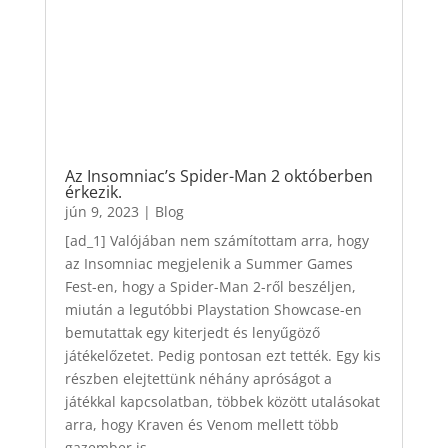
Az Insomniac’s Spider-Man 2 októberben
érkezik.
jún 9, 2023
|
Blog
[ad_1] Valójában nem számítottam arra, hogy
az Insomniac megjelenik a Summer Games
Fest-en, hogy a Spider-Man 2-ről beszéljen,
miután a legutóbbi Playstation Showcase-en
bemutattak egy kiterjedt és lenyűgöző
játékelőzetet. Pedig pontosan ezt tették. Egy kis
részben elejtettünk néhány apróságot a
játékkal kapcsolatban, többek között utalásokat
arra, hogy Kraven és Venom mellett több
gazember is...