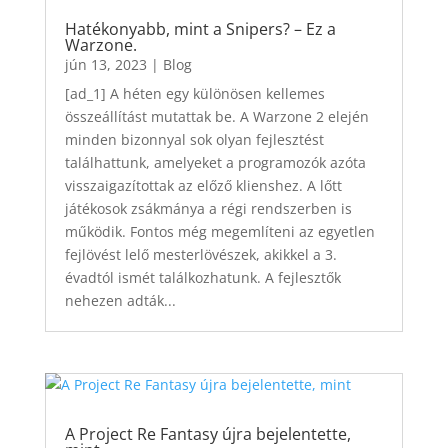
Hatékonyabb, mint a Snipers? – Ez a
Warzone.
jún 13, 2023
|
Blog
[ad_1] A héten egy különösen kellemes
összeállítást mutattak be. A Warzone 2 elején
minden bizonnyal sok olyan fejlesztést
találhattunk, amelyeket a programozók azóta
visszaigazítottak az előző klienshez. A lőtt
játékosok zsákmánya a régi rendszerben is
működik. Fontos még megemlíteni az egyetlen
fejlövést lelő mesterlövészek, akikkel a 3.
évadtól ismét találkozhatunk. A fejlesztők
nehezen adták...
A Project Re Fantasy újra bejelentette,