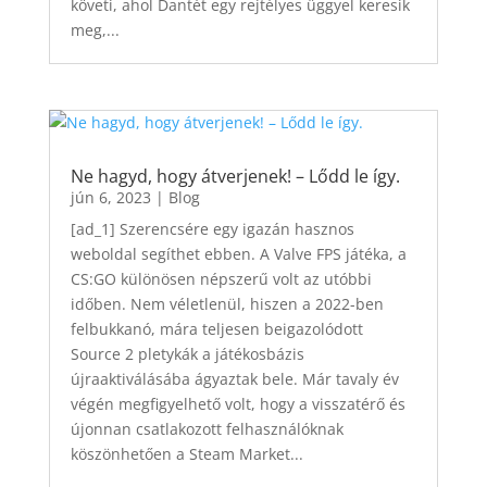
követi, ahol Dantét egy rejtélyes üggyel keresik
meg,...
Ne hagyd, hogy átverjenek! – Lődd le így.
jún 6, 2023
|
Blog
[ad_1] Szerencsére egy igazán hasznos
weboldal segíthet ebben. A Valve FPS játéka, a
CS:GO különösen népszerű volt az utóbbi
időben. Nem véletlenül, hiszen a 2022-ben
felbukkanó, mára teljesen beigazolódott
Source 2 pletykák a játékosbázis
újraaktiválásába ágyaztak bele. Már tavaly év
végén megfigyelhető volt, hogy a visszatérő és
újonnan csatlakozott felhasználóknak
köszönhetően a Steam Market...