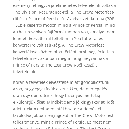
eseményt elhagyva játékmenetes felvételeink voltak a
The Division: Resurgence-ről, a The Crew: Motorfest-
ről és a Prince of Persia-ról; Az elveszett korona (POP:
TLC); elkeserítő módon mind a Prince of Persia, mind
a The Crew olyan fájlformátumban volt, amelyet nem
lehetett közvetlenül feltölteni a YouTube-ra, és
konverterre volt szükség. A The Crew Motorfest
konvertálása közben hiba történt, ami megsértette a
felvételünket, azonban még mindig megvannak a
Prince of Persia: The Lost Crown-ból készült
felvételeink.
Korán a felvételek elvesztése miatt gondolkoztunk
azon, hogy egyesítsük a két cikket, de mérlegelés
után úgy döntöttünk, hogy bizonyos mértékig
elkülönítjük őket. Mindkét demó jó kis gyakorlati időt
adott nekünk minden játékhoz, de a demóktól
távolodva jobban lenyűgözött a The Crew: Motorfest
teljesítménye, mint a Prince of Persia. Ez most nem
azt jelenti, hogy a Prince of Persia: The Lost Crown