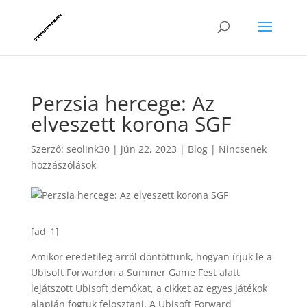
Perzsia hercege: Az
elveszett korona SGF
Szerző:
seolink30
|
jún 22, 2023
|
Blog
|
Nincsenek
hozzászólások
[ad_1]
Amikor eredetileg arról döntöttünk, hogyan írjuk le a
Ubisoft Forwardon a Summer Game Fest alatt
lejátszott Ubisoft demókat, a cikket az egyes játékok
alapján fogtuk felosztani. A Ubisoft Forward