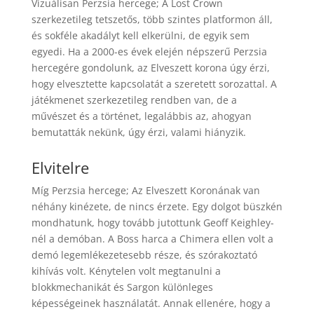
Vizuálisan Perzsia hercege; A Lost Crown
szerkezetileg tetszetős, több szintes platformon áll,
és sokféle akadályt kell elkerülni, de egyik sem
egyedi. Ha a 2000-es évek elején népszerű Perzsia
hercegére gondolunk, az Elveszett korona úgy érzi,
hogy elvesztette kapcsolatát a szeretett sorozattal. A
játékmenet szerkezetileg rendben van, de a
művészet és a történet, legalábbis az, ahogyan
bemutatták nekünk, úgy érzi, valami hiányzik.
Elvitelre
Míg Perzsia hercege; Az Elveszett Koronának van
néhány kinézete, de nincs érzete. Egy dolgot büszkén
mondhatunk, hogy tovább jutottunk Geoff Keighley-
nél a demóban. A Boss harca a Chimera ellen volt a
demó legemlékezetesebb része, és szórakoztató
kihívás volt. Kénytelen volt megtanulni a
blokkmechanikát és Sargon különleges
képességeinek használatát. Annak ellenére, hogy a