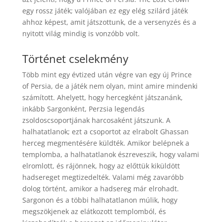
egy rossz játék; valójában ez egy elég szilárd játék
ahhoz képest, amit játszottunk, de a versenyzés és a
nyitott világ mindig is vonzóbb volt.
Történet cselekmény
Több mint egy évtized után végre van egy új Prince
of Persia, de a játék nem olyan, mint amire mindenki
számított. Ahelyett, hogy hercegként játszanánk,
inkább Sargonként, Perzsia legendás
zsoldoscsoportjának harcosaként játszunk. A
halhatatlanok; ezt a csoportot az elrabolt Ghassan
herceg megmentésére küldték. Amikor belépnek a
templomba, a halhatatlanok észreveszik, hogy valami
elromlott, és rájönnek, hogy az előttük kiküldött
hadsereget megtizedelték. Valami még zavaróbb
dolog történt, amikor a hadsereg már elrohadt.
Sargonon és a többi halhatatlanon múlik, hogy
megszökjenek az elátkozott templomból, és