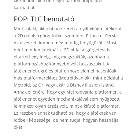
kiszabadítsák a herceget az időmanipulátor
karmaiból.
POP: TLC bemutató
Mint valaki, aki jobban szereti a nyílt világú játékokat
a 2D oldalsó görgetőkkel szemben, Prince of Persia;
Az elveszett korona még mindig lenyűgözött. Most,
mint minden játéknál, a 2D oldalsó görgetést is
eltartott egy ideig, míg megszokták, azonban a
platformozáshoz könnyebb volt hozzászokni. A
játékmenet ugró és platformozó elemei hasonlóak
más platformerekhez (Metroidvaniák), mint például a
Metroid, az Ori vagy akár a Disney Illusion Island.
Annak ellenére, hogy egy Metroidvania platformer, a
játékmenet egyetlen mechanikájával sem nyűgözött
le minket; olyan érzés volt, mint a kifutó platformer.
Ez részben annak tudható be, hogy a játéknak van
időbeli képessége, de nem tudja, hogyan használja
őket.