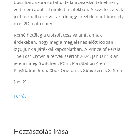
boss harc szórakoztató, de kihívásokkal teli élmény
volt, nem adott el minket a játékban. A kezelőszervek
jól használhatók voltak, de úgy érezték, mint bármely
más 2D platformer
Remélhetőleg a Ubisoft tesz valamit annak
érdekében, hogy még a megjelenés előtt jobban
izguljunk a játékkal kapcsolatban. A Prince of Persia
The Lost Crown a tervek szerint 2024. január 18-án
jelenik meg Switchen, PC-n, PlayStation 4-en,
PlayStation 5-ön, Xbox One-on és Xbox Series X|S-en.
[ad_2]
Forrás
Hozzászólás írása