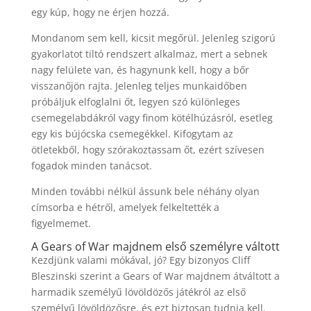
egy kúp, hogy ne érjen hozzá.
Mondanom sem kell, kicsit megőrül. Jelenleg szigorú
gyakorlatot tiltó rendszert alkalmaz, mert a sebnek
nagy felülete van, és hagynunk kell, hogy a bőr
visszanőjön rajta. Jelenleg teljes munkaidőben
próbáljuk elfoglalni őt, legyen szó különleges
csemegelabdákról vagy finom kötélhúzásról, esetleg
egy kis bújócska csemegékkel. Kifogytam az
ötletekből, hogy szórakoztassam őt, ezért szívesen
fogadok minden tanácsot.
Minden további nélkül ássunk bele néhány olyan
címsorba e hétről, amelyek felkeltették a
figyelmemet.
A Gears of War majdnem első személyre váltott
Kezdjünk valami mókával, jó? Egy bizonyos Cliff
Bleszinski szerint a Gears of War majdnem átváltott a
harmadik személyű lövöldözős játékról az első
személyű lövöldözősre, és ezt biztosan tudnia kell.