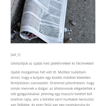
[ad_1]
Üdvözöljük az újabb heti játékhírekkel és főcímekkel!
Újabb mozgalmas hét volt itt. Múltkor tudattam
önnel, hogy a kutyám egy kisebb műtétet követően
fertőzésben szenvedett. Örömmel jelenthetem, hogy
simán mennek a dolgai: az állatorvosok elégedettek a
seb gyógyulásával. Jelenleg egy masszív betétet kell
viselnie rajta, ami a bőrébe varrt hurkokon keresztül
van felkötve, és ezen felül van egy nyomásruha és