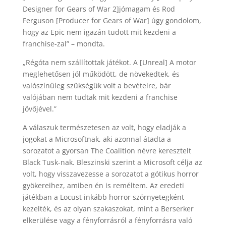
Designer for Gears of War 2]jómagam és Rod
Ferguson [Producer for Gears of War] úgy gondolom,
hogy az Epic nem igazán tudott mit kezdeni a
franchise-zal” – mondta.
„Régóta nem szállítottak játékot. A [Unreal] A motor
meglehetősen jól működött, de növekedtek, és
valószínűleg szükségük volt a bevételre, bár
valójában nem tudtak mit kezdeni a franchise
jövőjével.”
A válaszuk természetesen az volt, hogy eladják a
jogokat a Microsoftnak, aki azonnal átadta a
sorozatot a gyorsan The Coalition névre keresztelt
Black Tusk-nak. Bleszinski szerint a Microsoft célja az
volt, hogy visszavezesse a sorozatot a gótikus horror
gyökereihez, amiben én is reméltem. Az eredeti
játékban a Locust inkább horror szörnyetegként
kezelték, és az olyan szakaszokat, mint a Berserker
elkerülése vagy a fényforrásról a fényforrásra való