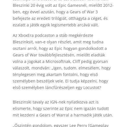
Bleszinki 20 évig volt az Epic Gamesnél, mielőtt 2012-
ben, egy évvel azután, hogy a Gears of War 3
befejezte az eredeti trilógiát, otthagyta a céget, és
ezalatt a játék egyik legismertebb arcává vált.
Az XboxEra podcaston a stáb megkérdezte
Bleszinksit, van-e olyan részlet, amit meg tudna
osztani arról, hogy az Epic hogyan gondolkodott a
Gears of War továbbfejlesztésén, mielőtt eladták
volna a jogokat a Microsoftnak, Cliff pedig gyorsan
válaszolt, mondván: „Igen, tudom. elmesélem, hogy
ténylegesen meg akartam fontolni, hogy első
személyben beszéljek vele. El tudja képzelni, hogy
első személyben láncfűrészeljen egy Locustot?
Bleszinski tavaly az IGN-nek nyilatkozva azt is
elismerte, hogy szerinte az Epic nem igazán tudott
mit kezdeni a Gears of Warral a harmadik játék után.
„Őszintén gondolom, egyszer Lee Perry [Gameplay