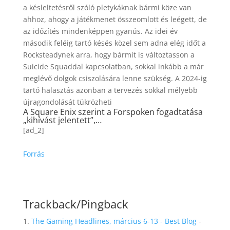
a késleltetésről szóló pletykáknak bármi köze van
ahhoz, ahogy a játékmenet összeomlott és leégett, de
az időzítés mindenképpen gyanús. Az idei év
második feléig tartó késés közel sem adna elég időt a
Rocksteadynek arra, hogy bármit is változtasson a
Suicide Squaddal kapcsolatban, sokkal inkább a már
meglévő dolgok csiszolására lenne szükség. A 2024-ig
tartó halasztás azonban a tervezés sokkal mélyebb
újragondolását tükrözheti
A Square Enix szerint a Forspoken fogadtatása
„kihívást jelentett”,…
[ad_2]
Forrás
Trackback/Pingback
The Gaming Headlines, március 6-13 - Best Blog
-