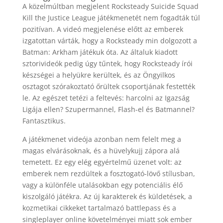
A közelmúltban megjelent Rocksteady Suicide Squad
Kill the Justice League játékmenetét nem fogadták túl
pozitívan. A videó megjelenése előtt az emberek
izgatottan várták, hogy a Rocksteady min dolgozott a
Batman: Arkham játékuk óta. Az általuk kiadott
sztorivideók pedig úgy tűntek, hogy Rocksteady írói
készségei a helyükre kerültek, és az Öngyilkos
osztagot szórakoztató őrültek csoportjának festették
le. Az egészet tetézi a feltevés: harcolni az Igazság
Ligája ellen? Szupermannel, Flash-el és Batmannel?
Fantasztikus.
A játékmenet videója azonban nem felelt meg a
magas elvárásoknak, és a hüvelykujj zápora alá
temetett. Ez egy elég egyértelmű üzenet volt: az
emberek nem rezdültek a fosztogató-lövő stílusban,
vagy a különféle utalásokban egy potenciális élő
kiszolgáló játékra. Az új karakterek és küldetések, a
kozmetikai cikkeket tartalmazó battlepass és a
singleplayer online követelményei miatt sok ember