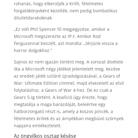
rohanás, hogy elkerüljék a Krillt, félelmetes
forgatókönyvként kezelték, nem pedig bombatikus
díszletdaraboknak.
„Ez volt Phil Spencer fő megjegyzése, amikor a
Microsoft megszerezte az IP-t. Amikor Rod
Fergusonnal beszélt, azt mondta: „térjünk vissza a
horror dolgokhoz.”
Sajnos ez nem igazán történt meg. A sorozat átvétele
óta a Microsoft négy játékot jelentetett meg, kezdve
az eredeti játék szilárd újradolgozásával, a Gears of
War: Ultimate Edition címmel, majd elvezetett az első
folytatáshoz, a Gears of War 4-hez. De ez csak a
Gears 5-ig történt. A koalíció úgy érezte, hogy
megtalálja a maga barázdáját, beleértve egy
hátborzongató részt is, amely a koszos pincék, a
félelmetes krillek és az árnyékban megbúvó szörnyek
napjaira emlékeztetett.
Az öngyilkos osztag késése