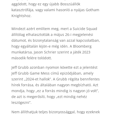
aggódott, hogy ez egy újabb Bosszúállók
katasztrófája, vagy valami hasonló a nyájas Gotham
Knightshoz.
Mindezt azért említem meg, mert a Suicide Squad
állítólag elhalasztották a május 26-i megjelenési
dátumot, és bizonytalanság van azzal kapcsolatban,
hogy egyáltalán kijön-e még idén. A Bloomberg
munkatársa, Jason Schrier szerint a játék 2023
második felére tolódott.
Jeff Grubb azonban nyomon követte ezt a jelentést
Jeff Grubb Game Mess című epizódjában, amely
szerint „2024-et hallok”. A Grubb régóta bennfentes
hírek forrása, és általában nagyon megbízható. Azt
mondja, hogy „ez a forrás mindig is nagyon jó volt”,
de azt is megerősíti, hogy „ezt mindig nehéz
leszögezni”.
Nem állíthatjuk teljes bizonyossággal, hogy ezeknek