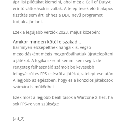
áprilisi pilótákat kiemelni, ahol még a Call of Duty-t
érintő változások is voltak. A telepítések előtti alapos
tisztítás sem árt, ehhez a DDU nevű programot
tudjuk ajánlani.
Ezek a legújabb verziók 2023. május közepén:
Amikor minden kötél elszakad…
Bármilyen elcsépeltnek hangzik is, végső
megoldásként mégis megpróbálhatjuk újratelepíteni
a játékot. A logika szerint semmi sem segít, de
rengeteg felhasználó számolt be kevesebb
lefagyásról és FPS-esésről a játék újratelepítése után.
A legjobb az egészben, hogy ez a konzolos játékosok
számára is működhet.
Ezek most a legjobb beállítások a Warzone 2-hez, ha
sok FPS-re van szüksége
[ad_2]