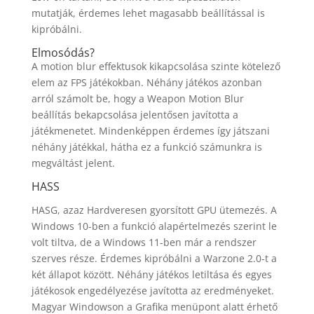
mutatják, érdemes lehet magasabb beállítással is
kipróbálni.
Elmosódás?
A motion blur effektusok kikapcsolása szinte kötelező
elem az FPS játékokban. Néhány játékos azonban
arról számolt be, hogy a Weapon Motion Blur
beállítás bekapcsolása jelentősen javította a
játékmenetet. Mindenképpen érdemes így játszani
néhány játékkal, hátha ez a funkció számunkra is
megváltást jelent.
HASS
HASG, azaz Hardveresen gyorsított GPU ütemezés. A
Windows 10-ben a funkció alapértelmezés szerint le
volt tiltva, de a Windows 11-ben már a rendszer
szerves része. Érdemes kipróbálni a Warzone 2.0-t a
két állapot között. Néhány játékos letiltása és egyes
játékosok engedélyezése javította az eredményeket.
Magyar Windowson a Grafika menüpont alatt érhető