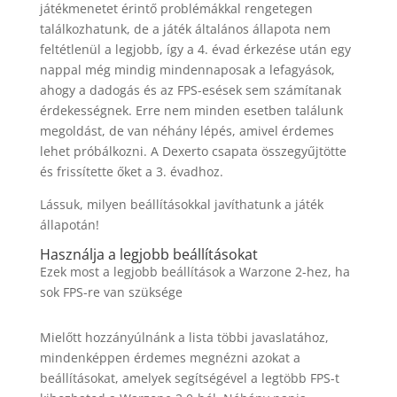
játékmenetet érintő problémákkal rengetegen
találkozhatunk, de a játék általános állapota nem
feltétlenül a legjobb, így a 4. évad érkezése után egy
nappal még mindig mindennaposak a lefagyások,
ahogy a dadogás és az FPS-esések sem számítanak
érdekességnek. Erre nem minden esetben találunk
megoldást, de van néhány lépés, amivel érdemes
lehet próbálkozni. A Dexerto csapata összegyűjtötte
és frissítette őket a 3. évadhoz.
Lássuk, milyen beállításokkal javíthatunk a játék
állapotán!
Használja a legjobb beállításokat
Ezek most a legjobb beállítások a Warzone 2-hez, ha
sok FPS-re van szüksége
Mielőtt hozzányúlnánk a lista többi javaslatához,
mindenképpen érdemes megnézni azokat a
beállításokat, amelyek segítségével a legtöbb FPS-t