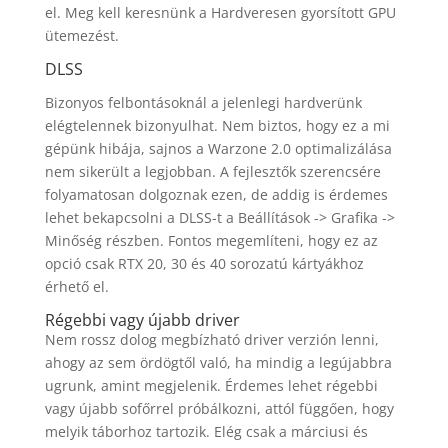
el. Meg kell keresnünk a Hardveresen gyorsított GPU
ütemezést.
DLSS
Bizonyos felbontásoknál a jelenlegi hardverünk
elégtelennek bizonyulhat. Nem biztos, hogy ez a mi
gépünk hibája, sajnos a Warzone 2.0 optimalizálása
nem sikerült a legjobban. A fejlesztők szerencsére
folyamatosan dolgoznak ezen, de addig is érdemes
lehet bekapcsolni a DLSS-t a Beállítások -> Grafika ->
Minőség részben. Fontos megemlíteni, hogy ez az
opció csak RTX 20, 30 és 40 sorozatú kártyákhoz
érhető el.
Régebbi vagy újabb driver
Nem rossz dolog megbízható driver verzión lenni,
ahogy az sem ördögtől való, ha mindig a legújabbra
ugrunk, amint megjelenik. Érdemes lehet régebbi
vagy újabb sofőrrel próbálkozni, attól függően, hogy
melyik táborhoz tartozik. Elég csak a márciusi és