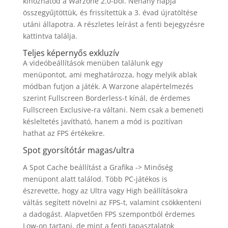
kihozhatod a Warzone 2.0-ból. Néhány napja
összegyűjtöttük, és frissítettük a 3. évad újratöltése
utáni állapotra. A részletes leírást a fenti bejegyzésre
kattintva találja.
Teljes képernyős exkluzív
A videóbeállítások menüben találunk egy
menüpontot, ami meghatározza, hogy melyik ablak
módban futjon a játék. A Warzone alapértelmezés
szerint Fullscreen Borderless-t kínál, de érdemes
Fullscreen Exclusive-ra váltani. Nem csak a bemeneti
késleltetés javítható, hanem a mód is pozitívan
hathat az FPS értékekre.
Spot gyorsítótár magas/ultra
A Spot Cache beállítást a Grafika -> Minőség
menüpont alatt találod. Több PC-játékos is
észrevette, hogy az Ultra vagy High beállításokra
váltás segített növelni az FPS-t, valamint csökkenteni
a dadogást. Alapvetően FPS szempontból érdemes
Low-on tartani, de mint a fenti tapasztalatok