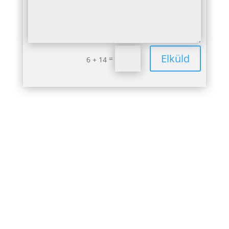
Elküld
=
6 + 14