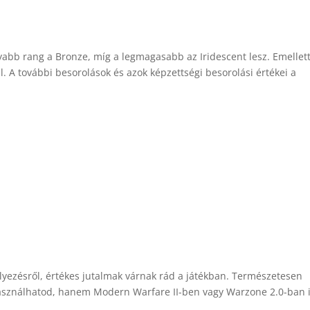
yabb rang a Bronze, míg a legmagasabb az Iridescent lesz. Emellett
l. A további besorolások és azok képzettségi besorolási értékei a
lyezésről, értékes jutalmak várnak rád a játékban. Természetesen
sználhatod, hanem Modern Warfare II-ben vagy Warzone 2.0-ban i