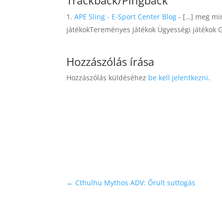
Trackback/Pingback
APE Sling - E-Sport Center Blog
- […] meg min
játékokTereményes játékok Ügyességi játékok Gy
Hozzászólás írása
Hozzászólás küldéséhez
be kell jelentkezni
.
←
Cthulhu Mythos ADV: Őrült suttogás