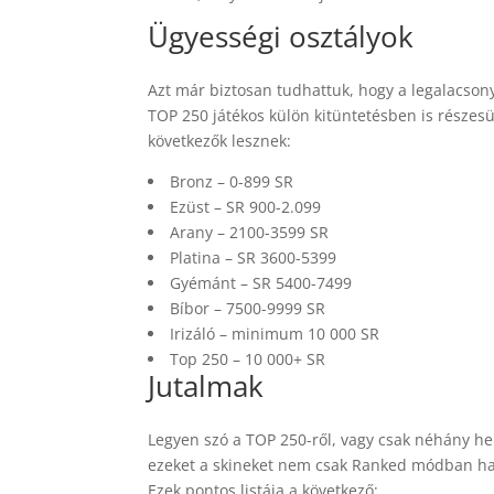
Ügyességi osztályok
Azt már biztosan tudhattuk, hogy a legalacson
TOP 250 játékos külön kitüntetésben is részesü
következők lesznek:
Bronz – 0-899 SR
Ezüst – SR 900-2.099
Arany – 2100-3599 SR
Platina – SR 3600-5399
Gyémánt – SR 5400-7499
Bíbor – 7500-9999 SR
Irizáló – minimum 10 000 SR
Top 250 – 10 000+ SR
Jutalmak
Legyen szó a TOP 250-ről, vagy csak néhány he
ezeket a skineket nem csak Ranked módban ha
Ezek pontos listája a következő: