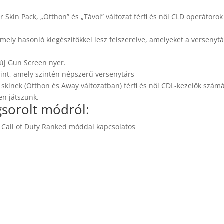
r Skin Pack, „Otthon” és „Távol” változat férfi és női CLD operátorok
amely hasonló kiegészítőkkel lesz felszerelve, amelyeket a versenyt
ő új Gun Screen nyer.
rint, amely szintén népszerű versenytárs
r skinek (Otthon és Away változatban) férfi és női CDL-kezelők szám
en játszunk.
orolt ​​módról:
 Call of Duty Ranked móddal kapcsolatos