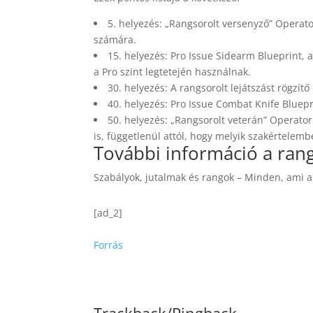
5. helyezés: „Rangsorolt ​​versenyző” Operato
számára.
15. helyezés: Pro Issue Sidearm Blueprint, 
a Pro szint legtetején használnak.
30. helyezés: A rangsorolt ​​lejátszást rögzít
40. helyezés: Pro Issue Combat Knife Bluep
50. helyezés: „Rangsorolt ​​veterán” Operato
is, függetlenül attól, hogy melyik szakértelemb
További információ a rangs
Szabályok, jutalmak és rangok – Minden, ami a
[ad_2]
Forrás