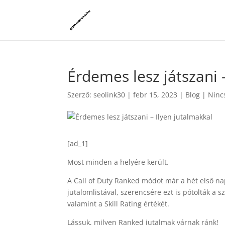
Érdemes lesz játszani 
Szerző:
seolink30
|
febr 15, 2023
|
Blog
|
Ninc
[ad_1]
Most minden a helyére került.
A Call of Duty Ranked módot már a hét első n
jutalomlistával, szerencsére ezt is pótolták a 
valamint a Skill Rating értékét.
Lássuk, milyen Ranked jutalmak várnak ránk!