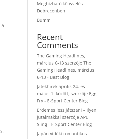
Megbízható könyvelés
Debrecenben
Bumm
 a
Recent
Comments
The Gaming Headlines,
március 6-13
szerzője
The
Gaming Headlines, március
6-13 - Best Blog
Játékhírek április 24. és
május 1. között,
szerzője
Egg
Fry - E-Sport Center Blog
Érdemes lesz játszani – Ilyen
jutalmakkal
szerzője
APE
Sling - E-Sport Center Blog
s.
Japán vidéki romantikus