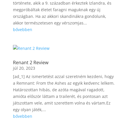
története, akik a 9. században érkeztek Izlandra, és
megpróbáltak életet faragni maguknak egy új
országban. Ha az akkori skandinákra gondolunk,
akkor természetesen egy vérszomjas...
bővebben
Renant 2 Review
júl 20, 2023
[ad_1] Az ismertetést azzal szeretném kezdeni, hogy
a Remnant: From the Ashes az egyik kedvenc lelkem.
Határozottan hibás, de azóta magával ragadott,
amióta először láttam a trailerét, és pontosan azt
játszottam vele, amit szerettem volna és vártam.Ez
egy olyan játék,...
bővebben