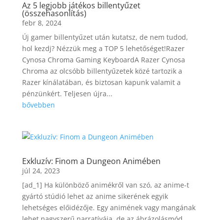
Az 5 legjobb játékos billentyűzet
(összehasonlítás)
febr 8, 2024
Új gamer billentyűzet után kutatsz, de nem tudod,
hol kezdj? Nézzük meg a TOP 5 lehetőséget!Razer
Cynosa Chroma Gaming KeyboardA Razer Cynosa
Chroma az olcsóbb billentyűzetek közé tartozik a
Razer kínálatában, és biztosan kapunk valamit a
pénzünkért. Teljesen újra...
bővebben
Exkluzív: Finom a Dungeon Animében
júl 24, 2023
[ad_1] Ha különböző animékről van szó, az anime-t
gyártó stúdió lehet az anime sikerének egyik
lehetséges előidézője. Egy animének vagy mangának
lehet nagyszerű narratívája, de az ábrázolásmód