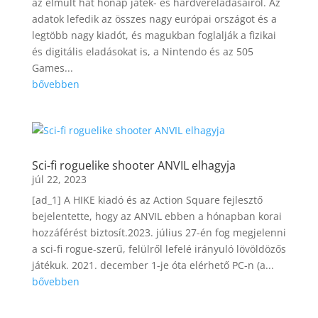
az elmúlt hat hónap játék- és hardvereladásairól. Az
adatok lefedik az összes nagy európai országot és a
legtöbb nagy kiadót, és magukban foglalják a fizikai
és digitális eladásokat is, a Nintendo és az 505
Games...
bővebben
Sci-fi roguelike shooter ANVIL elhagyja
júl 22, 2023
[ad_1] A HIKE kiadó és az Action Square fejlesztő
bejelentette, hogy az ANVIL ebben a hónapban korai
hozzáférést biztosít.2023. július 27-én fog megjelenni
a sci-fi rogue-szerű, felülről lefelé irányuló lövöldözős
játékuk. 2021. december 1-je óta elérhető PC-n (a...
bővebben