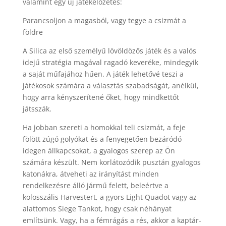
valamint egy új játékelőzetes:
Parancsoljon a magasból, vagy tegye a csizmát a
földre
A Silica az első személyű lövöldözős játék és a valós
idejű stratégia magával ragadó keveréke, mindegyik
a saját műfajához hűen. A játék lehetővé teszi a
játékosok számára a választás szabadságát, anélkül,
hogy arra kényszerítené őket, hogy mindkettőt
játsszák.
Ha jobban szereti a homokkal teli csizmát, a feje
fölött zúgó golyókat és a fenyegetően bezáródó
idegen állkapcsokat, a gyalogos szerep az Ön
számára készült. Nem korlátozódik pusztán gyalogos
katonákra, átveheti az irányítást minden
rendelkezésre álló jármű felett, beleértve a
kolosszális Harvestert, a gyors Light Quadot vagy az
alattomos Siege Tankot, hogy csak néhányat
említsünk. Vagy, ha a fémrágás a rés, akkor a kaptár-