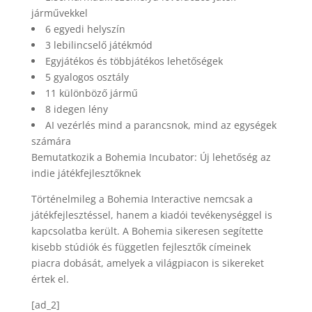
járművekkel
6 egyedi helyszín
3 lebilincselő játékmód
Egyjátékos és többjátékos lehetőségek
5 gyalogos osztály
11 különböző jármű
8 idegen lény
AI vezérlés mind a parancsnok, mind az egységek
számára
Bemutatkozik a Bohemia Incubator: Új lehetőség az
indie játékfejlesztőknek
Történelmileg a Bohemia Interactive nemcsak a
játékfejlesztéssel, hanem a kiadói tevékenységgel is
kapcsolatba került. A Bohemia sikeresen segítette
kisebb stúdiók és független fejlesztők címeinek
piacra dobását, amelyek a világpiacon is sikereket
értek el.
[ad_2]