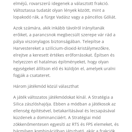
elméjű, rovarszerű idegenek a választott frakció.
Változtassa tudatát olyan lények között, mint a
lopakodó rák, a fürge Vadász vagy a páncélos Góliát.
Azok számára, akik inkább távolról irányítanák
erőiket, a parancsnok megbecsült szerepe vár rád a
pálya viszonylagos biztonságában. Telepítse a
Harvestereket a szilícium-dioxid-kristálymezőkre,
elrejtve a keresett értékes erőforrásokat. Építsen és
helyezzen el hatalmas építményeket, hogy olyan
egységeket állítson elő és küldjön el, amelyek uralni
fogják a csatateret.
Három játékmód közül választhat
A játék változatos játékmódokat kínál. A Stratégia a
Silica zászlóshajója. Ebben a módban a játékosok az
ellenség építésével, betakarításával és lecsapásával
küzdenek a dominanciáért. A Stratégiai mód
zökkenőmentesen egyesíti az RTS és FPS elemeket, és
bármilyen kombinációban játszható, akár a frakciók