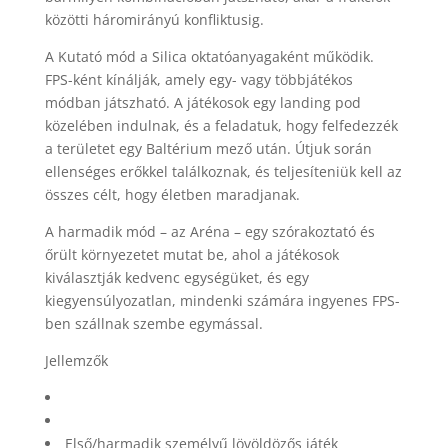
közötti háromirányú konfliktusig.
A Kutató mód a Silica oktatóanyagaként működik.
FPS-ként kínálják, amely egy- vagy többjátékos
módban játszható. A játékosok egy landing pod
közelében indulnak, és a feladatuk, hogy felfedezzék
a területet egy Baltérium mező után. Útjuk során
ellenséges erőkkel találkoznak, és teljesíteniük kell az
összes célt, hogy életben maradjanak.
A harmadik mód – az Aréna – egy szórakoztató és
őrült környezetet mutat be, ahol a játékosok
kiválasztják kedvenc egységüket, és egy
kiegyensúlyozatlan, mindenki számára ingyenes FPS-
ben szállnak szembe egymással.
Jellemzők
Első/harmadik személyű lövöldözős játék