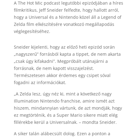
A The Hot Mic podcast legutóbbi epizódjában a híres
filmkritikus, Jeff Sneider felfedte, hogy hallott arról,
hogy a Universal és a Nintendo közel áll a Legend of
Zelda film elkészítésére vonatkozó megállapodás
véglegesítéséhez.
Sneider kijelenti, hogy az előző heti epizód során
„nagyszerű” forrásból kapta a tippet, de nem akarta
„csak úgy kifakadni”. Megpróbált utánajárni a
forrásnak, de nem kapott visszajelzést.
Természetesen akkor érdemes egy csipet sóval
fogadni az információkat.
„A Zelda lesz, úgy néz ki, mint a következő nagy
Illumination Nintendo franchise, amire ismét azt
hiszem, mindannyian vártunk, de azt mondják, hogy
ez megtörténik, és a Super Mario sikere miatt elég
fillérekbe kerül a Universalnak. – mondta Sneider.
A siker talán alábecsült dolog. Ezen a ponton a