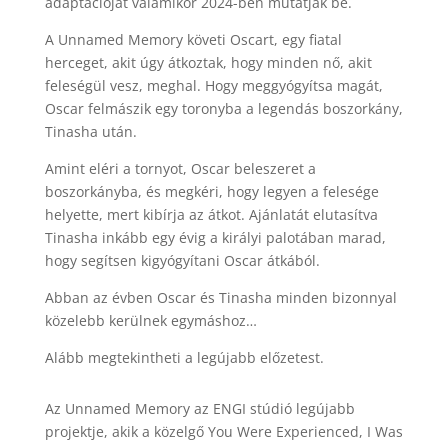
adaptációját valamikor 2024-ben mutatják be.
A Unnamed Memory követi Oscart, egy fiatal
herceget, akit úgy átkoztak, hogy minden nő, akit
feleségül vesz, meghal. Hogy meggyógyítsa magát,
Oscar felmászik egy toronyba a legendás boszorkány,
Tinasha után.
Amint eléri a tornyot, Oscar beleszeret a
boszorkányba, és megkéri, hogy legyen a felesége
helyette, mert kibírja az átkot. Ajánlatát elutasítva
Tinasha inkább egy évig a királyi palotában marad,
hogy segítsen kigyógyítani Oscar átkából.
Abban az évben Oscar és Tinasha minden bizonnyal
közelebb kerülnek egymáshoz…
Alább megtekintheti a legújabb előzetest.
Az Unnamed Memory az ENGI stúdió legújabb
projektje, akik a közelgő You Were Experienced, I Was