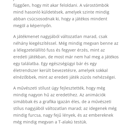
függően, hogy mit akar feloldani. A várostömbök
mind hasonló küldetések, amelyek szinte mindig
abban csúcsosodnak ki, hogy a játékos mindent
megöl a képernyőn.
A játékmenet nagyjából változatlan marad, csak
néhány kiegészítéssel. Még mindig megvan benne az
a lélegzetelállító fuss és fegyver érzés, mint az
eredeti játékban, de most már nem hal meg a játékos
egy találatba. Egy egészségügyi bár és egy
életrendszer került bevezetésre, amelyek sokkal
elnézőbbek, mint az eredeti játék zúzós nehézségei.
A művészeti stílust úgy fejlesztették, hogy még
mindig nagyon hű az eredetihez. Az animációk
simábbak és a grafika igazán éles, de a művészeti
stílus nagyjából változatlan marad; az idegenek még
mindig furcsa, nagy fejű lények, és az embereknek
még mindig megvan a T-alakú testük.