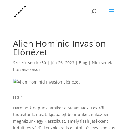
Alien Hominid Invasion
Előnézet
Szerző:
seolink30
|
jún 26, 2023
|
Blog
|
Nincsenek
hozzászólások
[ad_1]
Harmadik napunk, amikor a Steam Next Festről
tudósítunk, nosztalgiába ejt bennünket, miközben
megnézünk egy klasszikust, amely flash játékként
indult, és végül konzolokra is eljutott, és egy ikonikus