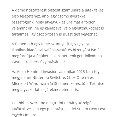
A demó hozzáférést biztosít számunkra a játék teljes
első fejezetéhez, ahol egy csomó gyerekkel
összefogunk, hogy átvegyük az uralmat a földön,
valamint online és kanapéval való együttműködést is
tartalmaz, így csoportosan is pusztítást végezhet.
A Behemoth egy ideje szunnyadt, így egy ilyen
ikonikus kiadással való visszatérés bizonyára ismét
megfordítja a fejüket. Elkezdhetnénk gondolkodni a
Castle Crashers folytatásán is?
Az Alien Hominid Invasion valamikor 2023-ban fog
megjelenni Nintendo Switchre, Xbox One-ra és
Microsoft Windowsra (a Steamen keresztül). Tekintse
meg a gyakorlatias játékmenetemet is:
Ha többet szeretne megtudni néhány közelgő
játékról, vessen egy pillantást az idei Steam Next Fest
egyéb címeire.