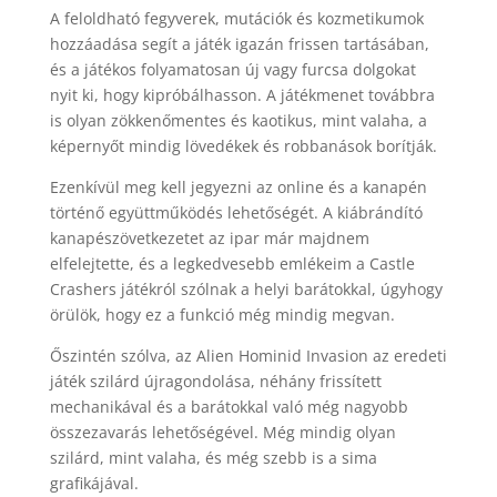
A feloldható fegyverek, mutációk és kozmetikumok
hozzáadása segít a játék igazán frissen tartásában,
és a játékos folyamatosan új vagy furcsa dolgokat
nyit ki, hogy kipróbálhasson. A játékmenet továbbra
is olyan zökkenőmentes és kaotikus, mint valaha, a
képernyőt mindig lövedékek és robbanások borítják.
Ezenkívül meg kell jegyezni az online és a kanapén
történő együttműködés lehetőségét. A kiábrándító
kanapészövetkezetet az ipar már majdnem
elfelejtette, és a legkedvesebb emlékeim a Castle
Crashers játékról szólnak a helyi barátokkal, úgyhogy
örülök, hogy ez a funkció még mindig megvan.
Őszintén szólva, az Alien Hominid Invasion az eredeti
játék szilárd újragondolása, néhány frissített
mechanikával és a barátokkal való még nagyobb
összezavarás lehetőségével. Még mindig olyan
szilárd, mint valaha, és még szebb is a sima
grafikájával.