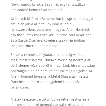
Newgrounds karaktert szül, és egy fantasztikus
játékstúdió beindítását segíti elő.
Öröm volt kísérni a Behemothot Newgrounds napjai
óta, élen járva az általunk ismert indie
fejlesztésekben. Az a tény, hogy az Alien Hominid,
egy flash játék konzolra került, óriási volt akkoriban,
és a Castle Crashers követése csak még jobban
megszilárdította Behemothot.
Ennek a címnek a folytatása manapság valóban
megüti azt a sajátos, 2000-es évek eleji nosztalgiát,
de érdemes közelebbről is megnézni, hiszen pusztán
nosztalgia alapján nem ítélhetünk meg dolgokat. Az
Alien Hominid Invasion a Metal Slug által ihletett
franchise hamarosan megjelenő kooperatív
bejegyzése.
A játék fejezetei várostömbökre lettek osztva, és a
játékos különböző útvonalakat választhat attól