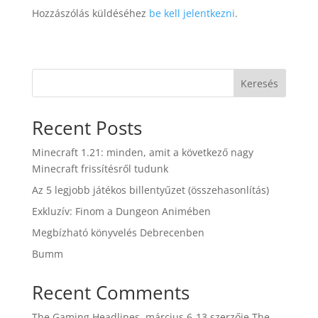
Hozzászólás küldéséhez
be kell jelentkezni
.
Keresés
Recent Posts
Minecraft 1.21: minden, amit a következő nagy
Minecraft frissítésről tudunk
Az 5 legjobb játékos billentyűzet (összehasonlítás)
Exkluzív: Finom a Dungeon Animében
Megbízható könyvelés Debrecenben
Bumm
Recent Comments
The Gaming Headlines, március 6-13
szerzője
The