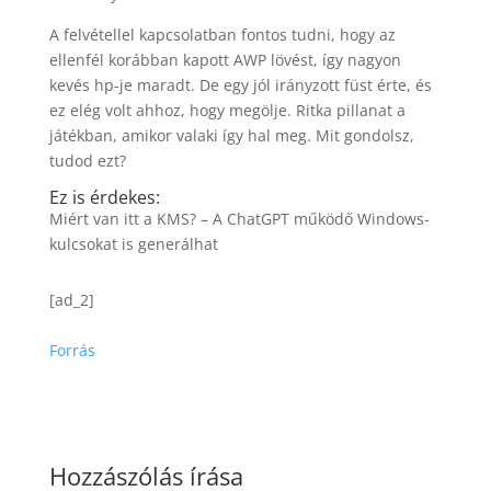
A felvétellel kapcsolatban fontos tudni, hogy az
ellenfél korábban kapott AWP lövést, így nagyon
kevés hp-je maradt. De egy jól irányzott füst érte, és
ez elég volt ahhoz, hogy megölje. Ritka pillanat a
játékban, amikor valaki így hal meg. Mit gondolsz,
tudod ezt?
Ez is érdekes:
Miért van itt a KMS? – A ChatGPT működő Windows-
kulcsokat is generálhat
[ad_2]
Forrás
Hozzászólás írása