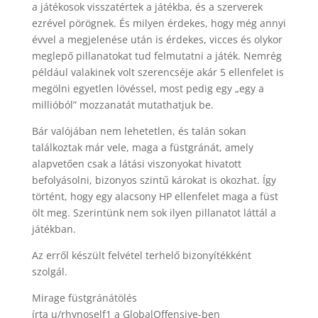
a játékosok visszatértek a játékba, és a szerverek
ezrével pörögnek. És milyen érdekes, hogy még annyi
évvel a megjelenése után is érdekes, vicces és olykor
meglepő pillanatokat tud felmutatni a játék. Nemrég
például valakinek volt szerencséje akár 5 ellenfelet is
megölni egyetlen lövéssel, most pedig egy „egy a
millióból” mozzanatát mutathatjuk be.
Bár valójában nem lehetetlen, és talán sokan
találkoztak már vele, maga a füstgránát, amely
alapvetően csak a látási viszonyokat hivatott
befolyásolni, bizonyos szintű károkat is okozhat. Így
történt, hogy egy alacsony HP ellenfelet maga a füst
ölt meg. Szerintünk nem sok ilyen pillanatot láttál a
játékban.
Az erről készült felvétel terhelő bizonyítékként
szolgál.
Mirage füstgránátölés
írta u/rhynoself1 a GlobalOffensive-ben