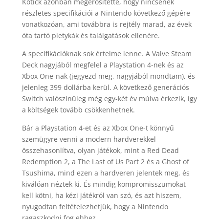
Kotick azonban megerősítette, hogy nincsenek
részletes specifikációi a Nintendo következő gépére
vonatkozóan, ami továbbra is rejtély marad, az évek
óta tartó pletykák és találgatások ellenére.
A specifikációknak sok értelme lenne. A Valve Steam
Deck nagyjából megfelel a Playstation 4-nek és az
Xbox One-nak (jegyezd meg, nagyjából mondtam), és
jelenleg 399 dollárba kerül. A következő generációs
Switch valószínűleg még egy-két év múlva érkezik, így
a költségek tovább csökkenhetnek.
Bár a Playstation 4-et és az Xbox One-t könnyű
szemügyre venni a modern hardverekkel
összehasonlítva, olyan játékok, mint a Red Dead
Redemption 2, a The Last of Us Part 2 és a Ghost of
Tsushima, mind ezen a hardveren jelentek meg, és
kiválóan néztek ki. És mindig kompromisszumokat
kell kötni, ha kézi játékról van szó, és azt hiszem,
nyugodtan feltételezhetjük, hogy a Nintendo
ragaszkodni fog ehhez.