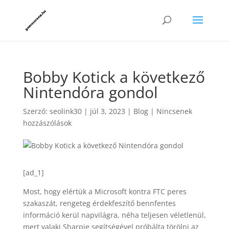
Bobby Kotick a következő
Nintendóra gondol
Szerző:
seolink30
|
júl 3, 2023
|
Blog
|
Nincsenek
hozzászólások
[ad_1]
Most, hogy elértük a Microsoft kontra FTC peres
szakaszát, rengeteg érdekfeszítő bennfentes
információ kerül napvilágra, néha teljesen véletlenül,
mert valaki Sharpie segítségével próbálta törölni az