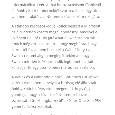
információkat. Doh. A mai hír az Activision főnökétől
és Bobby Kotick tábornoktól származik, aki úgy tűnik,
van némi rálátása a Nintendo következő konzoljára.
A standon kérdezősködve Kotick beszélt a Microsoft
és a Nintendó közötti megállapodásról, amellyel a
jövőbeni Call of Duty játékokat a Switchre hozták.
Kotick még azt is elismerte, hogy megbánta, hogy
kezdettől fogva nem hozta el a Call of Duty-t a
Switch-re, ami aligha meglepő, tekintve, hogy a
Switch minden idők harmadik legtöbbet eladott
konzolja. Ez egy csomó pénz maradt az asztalon.
A Kotick és a Nintendo elnöke, Shunturo Furukawa
közötti e-mailben, amelyet a bíróság elé állítottak,
Bobby Kotick kifejezetten megemlíti, hogy úgy
gondolja, hogy a következő Nintendo konzol
„szorosabb összhangba kerül” az Xbox One és a PS4
generációs konzolokkal.