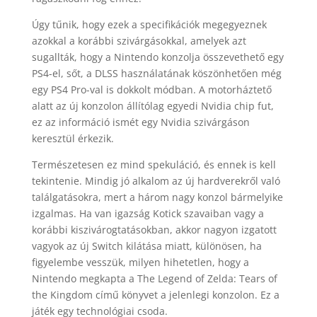
Úgy tűnik, hogy ezek a specifikációk megegyeznek
azokkal a korábbi szivárgásokkal, amelyek azt
sugallták, hogy a Nintendo konzolja összevethető egy
PS4-el, sőt, a DLSS használatának köszönhetően még
egy PS4 Pro-val is dokkolt módban. A motorháztető
alatt az új konzolon állítólag egyedi Nvidia chip fut,
ez az információ ismét egy Nvidia szivárgáson
keresztül érkezik.
Természetesen ez mind spekuláció, és ennek is kell
tekintenie. Mindig jó alkalom az új hardverekről való
találgatásokra, mert a három nagy konzol bármelyike
​​izgalmas. Ha van igazság Kotick szavaiban vagy a
korábbi kiszivárogtatásokban, akkor nagyon izgatott
vagyok az új Switch kilátása miatt, különösen, ha
figyelembe vesszük, milyen hihetetlen, hogy a
Nintendo megkapta a The Legend of Zelda: Tears of
the Kingdom című könyvet a jelenlegi konzolon. Ez a
játék egy technológiai csoda.