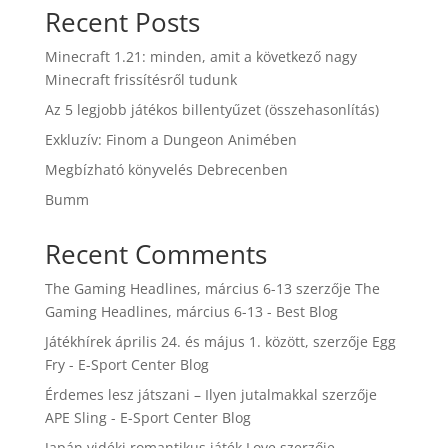
Recent Posts
Minecraft 1.21: minden, amit a következő nagy
Minecraft frissítésről tudunk
Az 5 legjobb játékos billentyűzet (összehasonlítás)
Exkluzív: Finom a Dungeon Animében
Megbízható könyvelés Debrecenben
Bumm
Recent Comments
The Gaming Headlines, március 6-13
szerzője
The
Gaming Headlines, március 6-13 - Best Blog
Játékhírek április 24. és május 1. között,
szerzője
Egg
Fry - E-Sport Center Blog
Érdemes lesz játszani – Ilyen jutalmakkal
szerzője
APE Sling - E-Sport Center Blog
Japán vidéki romantikus játék Love
szerzője