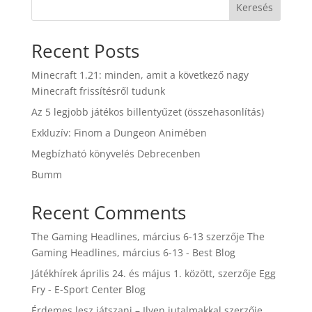
Keresés
Recent Posts
Minecraft 1.21: minden, amit a következő nagy
Minecraft frissítésről tudunk
Az 5 legjobb játékos billentyűzet (összehasonlítás)
Exkluzív: Finom a Dungeon Animében
Megbízható könyvelés Debrecenben
Bumm
Recent Comments
The Gaming Headlines, március 6-13
szerzője
The
Gaming Headlines, március 6-13 - Best Blog
Játékhírek április 24. és május 1. között,
szerzője
Egg
Fry - E-Sport Center Blog
Érdemes lesz játszani – Ilyen jutalmakkal
szerzője