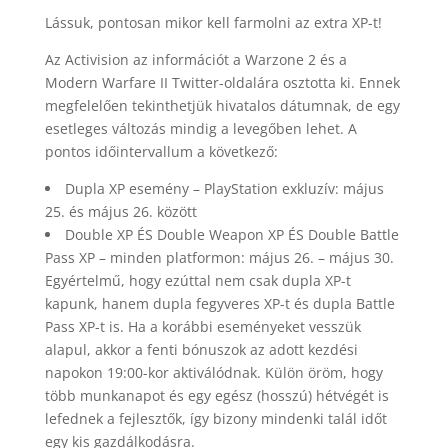
Lássuk, pontosan mikor kell farmolni az extra XP-t!
Az Activision az információt a Warzone 2 és a
Modern Warfare II Twitter-oldalára osztotta ki. Ennek
megfelelően tekinthetjük hivatalos dátumnak, de egy
esetleges változás mindig a levegőben lehet. A
pontos időintervallum a következő:
Dupla XP esemény – PlayStation exkluzív: május
25. és május 26. között
Double XP ÉS Double Weapon XP ÉS Double Battle
Pass XP – minden platformon: május 26. – május 30.
Egyértelmű, hogy ezúttal nem csak dupla XP-t
kapunk, hanem dupla fegyveres XP-t és dupla Battle
Pass XP-t is. Ha a korábbi eseményeket vesszük
alapul, akkor a fenti bónuszok az adott kezdési
napokon 19:00-kor aktiválódnak. Külön öröm, hogy
több munkanapot és egy egész (hosszú) hétvégét is
lefednek a fejlesztők, így bizony mindenki talál időt
egy kis gazdálkodásra.