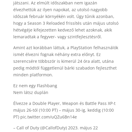
játszani. Az elmúlt időszakban nem igazán
élvezhettük az ilyen napokat, az utolsó nagyobb
időszak február környékén volt. Úgy tűnik azonban,
hogy a Season 3 Reloaded frissítés után május utolsó
hétvégéje kifejezetten kedvező lehet azoknak, akik
lemaradtak a fegyver- vagy szintfejlesztésről.
Amint azt korábban láttuk, a PlayStation felhasználók
ismét élvezni fognak néhány extra előnyt. Ez
szerencsére többször is kimerül 24 óra alatt, utána
pedig módtól függetlenül bárki szabadon fejleszthet
minden platformon.
Ez nem egy Flashbang
Nem látsz duplán
Élvezze a Double Player, Weapon és Battle Pass XP-t
május 26-tól (10:00 PT) – május 30-ig, keddig (10:00
PT) pic.twitter.com/uQZu6Bn14e
– Call of Duty (@CallofDuty) 2023. május 22