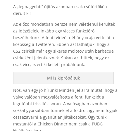
A „legnagyobb” újítás azonban csak csütörtökön
derült ki!
Az előző mondatban persze nem véletlenül kerültek
az idézőjelek, inkább egy vicces funkcióról
beszélhetünk. A fenti videót néhány órája vette át a
közösség a Twitteren. Ebben azt láthatjuk, hogy a
CS2 csirkék már egy sikeres molotov után barbecue
csirkeként jelentkeznek. Sokan azt hitték, hogy ez
csak vicc, ezért ki kellett próbálnunk.
Mi is kipróbáltuk
Nos, van egy jó hírünk! Minden jel arra mutat, hogy a
Valve valóban megvalósította a fenti funkciót a
legutóbbi frissítés során. A valóságban azonban
sokkal gyorsabban tűnnek el a földről, így nem fogják
összezavarni a gyanútlan játékosokat. Úgy tűnik,
mostantól a Chicken Dinner nem csak a PUBG
kiváltsága lesz.