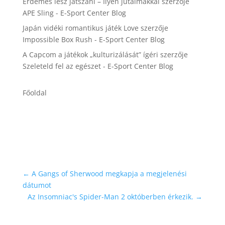
Érdemes lesz játszani – Ilyen jutalmakkal
szerzője
APE Sling - E-Sport Center Blog
Japán vidéki romantikus játék Love
szerzője
Impossible Box Rush - E-Sport Center Blog
A Capcom a játékok „kulturizálását” ígéri
szerzője
Szeleteld fel az egészet - E-Sport Center Blog
Főoldal
←
A Gangs of Sherwood megkapja a megjelenési
dátumot
Az Insomniac's Spider-Man 2 októberben érkezik.
→