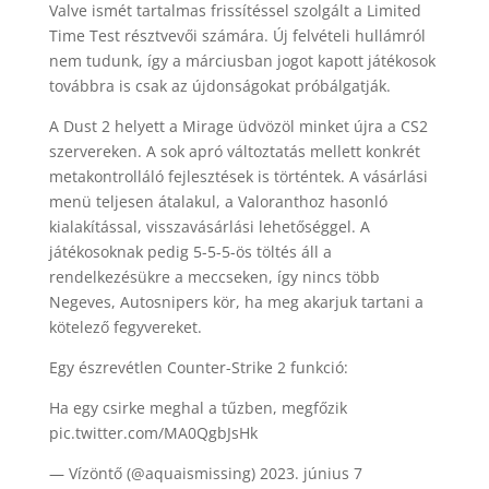
Valve ismét tartalmas frissítéssel szolgált a Limited
Time Test résztvevői számára. Új felvételi hullámról
nem tudunk, így a márciusban jogot kapott játékosok
továbbra is csak az újdonságokat próbálgatják.
A Dust 2 helyett a Mirage üdvözöl minket újra a CS2
szervereken. A sok apró változtatás mellett konkrét
metakontrolláló fejlesztések is történtek. A vásárlási
menü teljesen átalakul, a Valoranthoz hasonló
kialakítással, visszavásárlási lehetőséggel. A
játékosoknak pedig 5-5-5-ös töltés áll a
rendelkezésükre a meccseken, így nincs több
Negeves, Autosnipers kör, ha meg akarjuk tartani a
kötelező fegyvereket.
Egy észrevétlen Counter-Strike 2 funkció:
Ha egy csirke meghal a tűzben, megfőzik
pic.twitter.com/MA0QgbJsHk
— Vízöntő (@aquaismissing) 2023. június 7