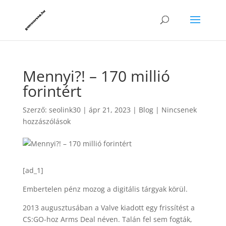
Mennyi?! – 170 millió
forintért
Szerző:
seolink30
|
ápr 21, 2023
|
Blog
|
Nincsenek
hozzászólások
[ad_1]
Embertelen pénz mozog a digitális tárgyak körül.
2013 augusztusában a Valve kiadott egy frissítést a
CS:GO-hoz Arms Deal néven. Talán fel sem fogták,