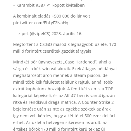
– Karambit #387 P1 kopott kivitelben
A kombinált eladás +500 000 dollár volt
pic.twitter.com/EbLyF2NaHq
— zipeL (@zipelCS) 2023. április 16.
Megtörtént a CS:GO második legnagyobb üzlete, 170
millió forintért cseréltek gazdát tárgyak!
Mindkét bőr úgynevezett „Case Hardened”, ahol a
sárga és a kék szín váltakozik. Ezek átlagos példányai
meghatározott áron mennek a Steam piacon, de
minél több kék felületet találunk rajtuk, annál több
extrát kaphatunk hozzájuk. A fenti két skin is a TOP
kategóriát képviseli, és az AK-47-ben is van 4 igazán
ritka és rendkívül drága matrica. A Counter-Strike 2
bejelentése után szinte az egekbe szöktek az árak,
így nem volt kérdés, hogy a két tétel 500 ezer dollárt
érhet. Az üzlet a hétvégén sikeresen lezárult, az
értékes bőrök 170 millió forintért kerültek az új