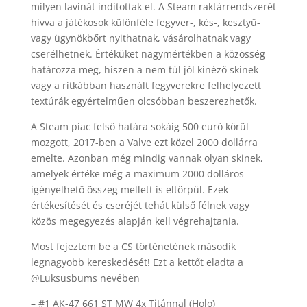
milyen lavinát indítottak el. A Steam raktárrendszerét
hívva a játékosok különféle fegyver-, kés-, kesztyű-
vagy ügynökbőrt nyithatnak, vásárolhatnak vagy
cserélhetnek. Értéküket nagymértékben a közösség
határozza meg, hiszen a nem túl jól kinéző skinek
vagy a ritkábban használt fegyverekre felhelyezett
textúrák egyértelműen olcsóbban beszerezhetők.
A Steam piac felső határa sokáig 500 euró körül
mozgott, 2017-ben a Valve ezt közel 2000 dollárra
emelte. Azonban még mindig vannak olyan skinek,
amelyek értéke még a maximum 2000 dolláros
igényelhető összeg mellett is eltörpül. Ezek
értékesítését és cseréjét tehát külső félnek vagy
közös megegyezés alapján kell végrehajtania.
Most fejeztem be a CS történetének második
legnagyobb kereskedését! Ezt a kettőt eladta a
@Luksusbums nevében
– #1 AK-47 661 ST MW 4x Titánnal (Holo)