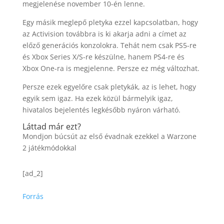
megjelenése november 10-én lenne.
Egy másik meglepő pletyka ezzel kapcsolatban, hogy
az Activision továbbra is ki akarja adni a címet az
előző generációs konzolokra. Tehát nem csak PS5-re
és Xbox Series X/S-re készülne, hanem PS4-re és
Xbox One-ra is megjelenne. Persze ez még változhat.
Persze ezek egyelőre csak pletykák, az is lehet, hogy
egyik sem igaz. Ha ezek közül bármelyik igaz,
hivatalos bejelentés legkésőbb nyáron várható.
Láttad már ezt?
Mondjon búcsút az első évadnak ezekkel a Warzone
2 játékmódokkal
[ad_2]
Forrás