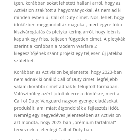
Igen, korábban sokat lehetett hallani arról, hogy az
Activision szakított a hagyományokkal, és nem ad ki
minden évben új Call of Duty címet. Nos, lehet, hogy
időközben meggondolták magukat, mert egyre több
kiszivárogtatás és pletyka kering arról, hogy idén is
kapunk egy friss, teljesen független címet. A pletykák
szerint a korábban a Modern Warfare 2
kiegészítőjének szánt projekt egy teljesen új játékba
születhet.
Korábban az Activision bejelentette, hogy 2023-ban
nem adnak ki önálló Call of Duty címet, legfeljebb
valami korábbi címet adnak ki felújított formában.
Valószínűleg azért jutottak erre a döntésre, mert a
Call of Duty: Vanguard nagyon gyenge eladásokat
produkált, ami miatt átgondolták a fejlesztési időt.
Nemrég egy negyedéves jelentésében az Activision
azt mondta, hogy 2023-ban „prémium tartalmat”
terveznek a jelenlegi Call of Duty-ban.