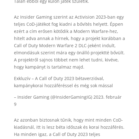
Talán ebből egy külön játék születik.
Az Insider Gaming szerint az Activision 2023-ban egy
teljes CoD-játékot fog kiadni a bővítés helyett. Éppen
ezért a cím erősen kötődik a Modern Warfare-hez,
hitelt adva annak a hírnek, hogy a projekt korábban a
Call of Duty Modern Warfare 2 DLC-jeként indult,
elmondásuk szerint mára egy önálló projektté bővült.
A projektről sajnos többet nem lehet tudni, kivéve,
hogy kampányt is tartalmaz majd.
Exkluzív – A Call of Duty 2023 bétaverzióval,
kampánykorai hozzáféréssel és még sok mással
– Insider Gaming (@InsiderGamingIG) 2023. február
9
Az azonban biztosnak tűnik, hogy mint minden CoD-
kiadásnál, itt is lesz béta időszak és korai hozzáférés.
Ha minden igaz, a Call of Duty 2023 teljes