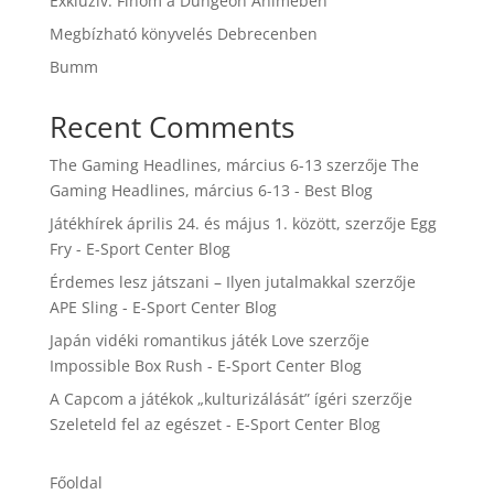
Exkluzív: Finom a Dungeon Animében
Megbízható könyvelés Debrecenben
Bumm
Recent Comments
The Gaming Headlines, március 6-13
szerzője
The
Gaming Headlines, március 6-13 - Best Blog
Játékhírek április 24. és május 1. között,
szerzője
Egg
Fry - E-Sport Center Blog
Érdemes lesz játszani – Ilyen jutalmakkal
szerzője
APE Sling - E-Sport Center Blog
Japán vidéki romantikus játék Love
szerzője
Impossible Box Rush - E-Sport Center Blog
A Capcom a játékok „kulturizálását” ígéri
szerzője
Szeleteld fel az egészet - E-Sport Center Blog
Főoldal