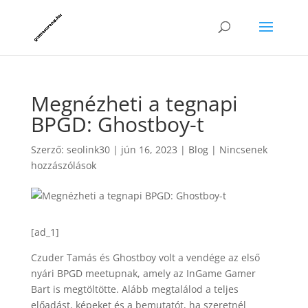
Megnézheti a tegnapi
BPGD: Ghostboy-t
Szerző:
seolink30
|
jún 16, 2023
|
Blog
|
Nincsenek
hozzászólások
[ad_1]
Czuder Tamás és Ghostboy volt a vendége az első
nyári BPGD meetupnak, amely az InGame Gamer
Bart is megtöltötte. Alább megtalálod a teljes
előadást, képeket és a bemutatót, ha szeretnél