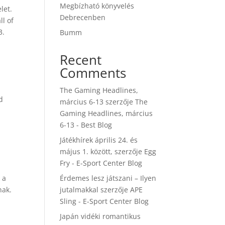
Megbízható könyvelés
let.
Debrecenben
ll of
3.
Bumm
Recent
Comments
The Gaming Headlines,
d
március 6-13
szerzője
The
Gaming Headlines, március
6-13 - Best Blog
Játékhírek április 24. és
május 1. között,
szerzője
Egg
Fry - E-Sport Center Blog
 a
Érdemes lesz játszani – Ilyen
nak.
jutalmakkal
szerzője
APE
Sling - E-Sport Center Blog
Japán vidéki romantikus