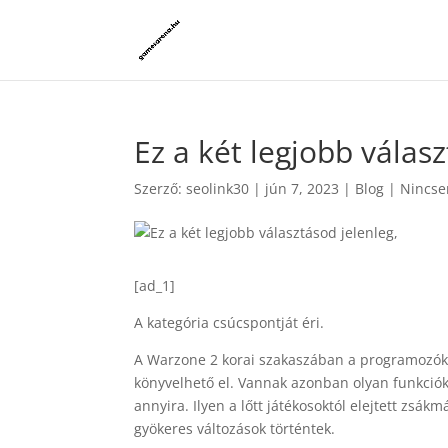
Ez a két legjobb válasz
Szerző:
seolink30
|
jún 7, 2023
|
Blog
|
Nincse
[ad_1]
A kategória csúcspontját éri.
A Warzone 2 korai szakaszában a programozók s
könyvelhető el. Vannak azonban olyan funkciók,
annyira. Ilyen a lőtt játékosoktól elejtett zsák
gyökeres változások történtek.