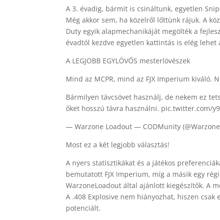
A 3. évadig, bármit is csináltunk, egyetlen Sni
Még akkor sem, ha közelről lőttünk rájuk. A kö
Duty egyik alapmechanikáját megölték a fejles
évadtól kezdve egyetlen kattintás is elég lehet
A LEGJOBB EGYLÖVŐS mesterlövészek
Mind az MCPR, mind az FJX Imperium kiváló. 
Bármilyen távcsövet használj, de nekem ez tet
őket hosszú távra használni. pic.twitter.com
— Warzone Loadout — CODMunity (@Warzone_L
Most ez a két legjobb választás!
A nyers statisztikákat és a játékos preferenciá
bemutatott FJX Imperium, míg a másik egy régi 
WarzoneLoadout által ajánlott kiegészítők. A m
A .408 Explosive nem hiányozhat, hiszen csak ez
potenciált.