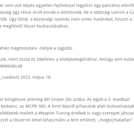
per sem volt képes egyetlen fejlövéssel legyőzni egy páncélos ellenfe
zösség egy része örült ennek a döntésnek, de a többség szerint a Ca
ztők. Úgy tűnik, a közösségi nyomás nem ismer határokat, hiszen a 
 a megfelelő lőszer kiválasztásához.
Nehéz megmondani, melyik a legjobb.
szik, mert tiszta és tökéletes a középkategóriához. Amúgy sem tudo
/y9WWAV0cxB
oadout) 2023. május 18.
kat böngészve jelenleg két Sniper jön szóba. Az egyik a 3. évadban
kedvenc, az MCPR 300. A fenti képről pillanatok alatt kiolvashatóak
ellékletek mellett a Weapon Tuning értékek is nagy szerepet játsza
zel a lőszerrel lehet kihasználni a fent említett, „megbízhatatlan”