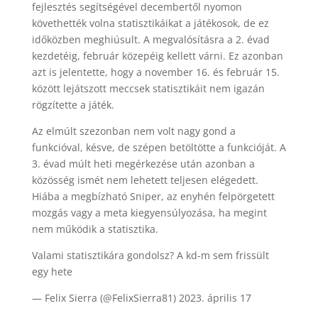
fejlesztés segítségével decembertől nyomon
követhették volna statisztikáikat a játékosok, de ez
időközben meghiúsult. A megvalósításra a 2. évad
kezdetéig, február közepéig kellett várni. Ez azonban
azt is jelentette, hogy a november 16. és február 15.
között lejátszott meccsek statisztikáit nem igazán
rögzítette a játék.
Az elmúlt szezonban nem volt nagy gond a
funkcióval, késve, de szépen betöltötte a funkcióját. A
3. évad múlt heti megérkezése után azonban a
közösség ismét nem lehetett teljesen elégedett.
Hiába a megbízható Sniper, az enyhén felpörgetett
mozgás vagy a meta kiegyensúlyozása, ha megint
nem működik a statisztika.
Valami statisztikára gondolsz? A kd-m sem frissült
egy hete
— Felix Sierra (@FelixSierra81) 2023. április 17