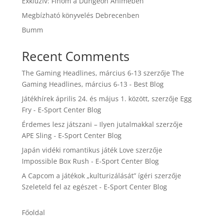
Exkluzív: Finom a Dungeon Animében
Megbízható könyvelés Debrecenben
Bumm
Recent Comments
The Gaming Headlines, március 6-13
szerzője
The
Gaming Headlines, március 6-13 - Best Blog
Játékhírek április 24. és május 1. között,
szerzője
Egg
Fry - E-Sport Center Blog
Érdemes lesz játszani – Ilyen jutalmakkal
szerzője
APE Sling - E-Sport Center Blog
Japán vidéki romantikus játék Love
szerzője
Impossible Box Rush - E-Sport Center Blog
A Capcom a játékok „kulturizálását” ígéri
szerzője
Szeleteld fel az egészet - E-Sport Center Blog
Főoldal