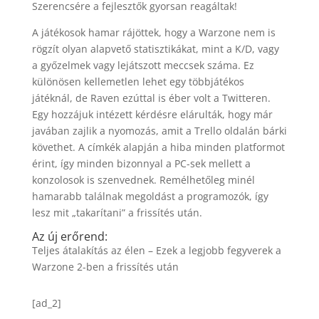
Szerencsére a fejlesztők gyorsan reagáltak!
A játékosok hamar rájöttek, hogy a Warzone nem is
rögzít olyan alapvető statisztikákat, mint a K/D, vagy
a győzelmek vagy lejátszott meccsek száma. Ez
különösen kellemetlen lehet egy többjátékos
játéknál, de Raven ezúttal is éber volt a Twitteren.
Egy hozzájuk intézett kérdésre elárulták, hogy már
javában zajlik a nyomozás, amit a Trello oldalán bárki
követhet. A címkék alapján a hiba minden platformot
érint, így minden bizonnyal a PC-sek mellett a
konzolosok is szenvednek. Remélhetőleg minél
hamarabb találnak megoldást a programozók, így
lesz mit „takarítani” a frissítés után.
Az új erőrend:
Teljes átalakítás az élen – Ezek a legjobb fegyverek a
Warzone 2-ben a frissítés után
[ad_2]