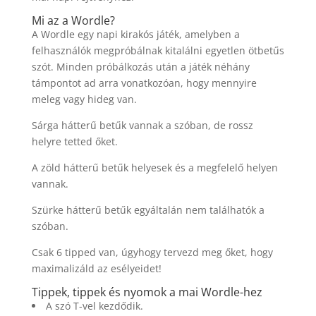
Mi az a Wordle?
A Wordle egy napi kirakós játék, amelyben a
felhasználók megpróbálnak kitalálni egyetlen ötbetűs
szót. Minden próbálkozás után a játék néhány
támpontot ad arra vonatkozóan, hogy mennyire
meleg vagy hideg van.
Sárga hátterű betűk vannak a szóban, de rossz
helyre tetted őket.
A zöld hátterű betűk helyesek és a megfelelő helyen
vannak.
Szürke hátterű betűk egyáltalán nem találhatók a
szóban.
Csak 6 tipped van, úgyhogy tervezd meg őket, hogy
maximalizáld az esélyeidet!
Tippek, tippek és nyomok a mai Wordle-hez
A szó T-vel kezdődik.