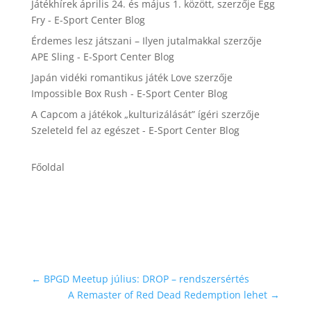
Játékhírek április 24. és május 1. között,
szerzője
Egg
Fry - E-Sport Center Blog
Érdemes lesz játszani – Ilyen jutalmakkal
szerzője
APE Sling - E-Sport Center Blog
Japán vidéki romantikus játék Love
szerzője
Impossible Box Rush - E-Sport Center Blog
A Capcom a játékok „kulturizálását” ígéri
szerzője
Szeleteld fel az egészet - E-Sport Center Blog
Főoldal
←
BPGD Meetup július: DROP – rendszersértés
A Remaster of Red Dead Redemption lehet
→