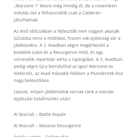
„Warzone 1” kliens még mindig él, de a novemberi
indulás óta a felhasználók csak a Calderán
játszhatnak.
Az első időszakban a fejlesztők nem nagyon akarják
túlzásba vinni a módokat, hiszen sok újdonság vár a
játékosokra. A 2. évadban végre megérkezett a
kisebbik szám és a Resurgence mód, és egy
színesebb repertoár várta a rajongókat. A 3. évadban
pedig végre újra beindulhat az igazi Warzone-os
életérzés, az évad második felében a Plundernek lesz
nagy beleszólása.
Lássuk, milyen játékmódok várnak ránk a szerdai
lejátszási listafrissítés után!
Al Mazrah – Battle Royale
Al Mazrah – Massive Resurgence
Ashika-sziget – Feltámadás