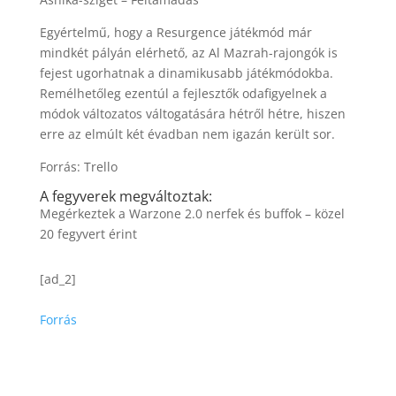
Egyértelmű, hogy a Resurgence játékmód már
mindkét pályán elérhető, az Al Mazrah-rajongók is
fejest ugorhatnak a dinamikusabb játékmódokba.
Remélhetőleg ezentúl a fejlesztők odafigyelnek a
módok változatos váltogatására hétről hétre, hiszen
erre az elmúlt két évadban nem igazán került sor.
Forrás: Trello
A fegyverek megváltoztak:
Megérkeztek a Warzone 2.0 nerfek és buffok – közel
20 fegyvert érint
[ad_2]
Forrás