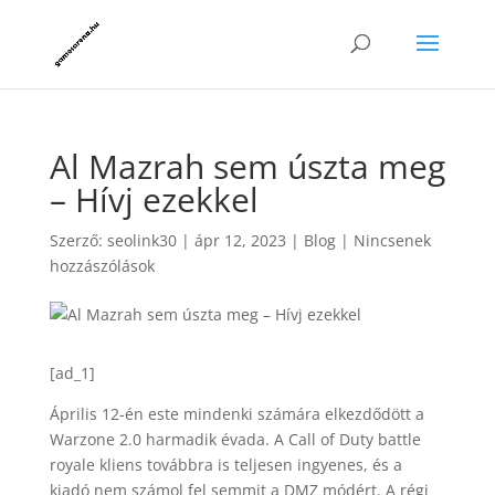
Al Mazrah sem úszta meg
– Hívj ezekkel
Szerző:
seolink30
|
ápr 12, 2023
|
Blog
|
Nincsenek
hozzászólások
[ad_1]
Április 12-én este mindenki számára elkezdődött a
Warzone 2.0 harmadik évada. A Call of Duty battle
royale kliens továbbra is teljesen ingyenes, és a
kiadó nem számol fel semmit a DMZ módért. A régi