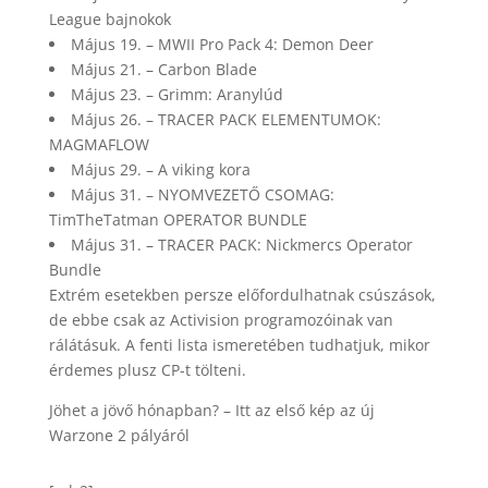
League bajnokok
Május 19. – MWII Pro Pack 4: Demon Deer
Május 21. – Carbon Blade
Május 23. – Grimm: Aranylúd
Május 26. – TRACER PACK ELEMENTUMOK:
MAGMAFLOW
Május 29. – A viking kora
Május 31. – NYOMVEZETŐ CSOMAG:
TimTheTatman OPERATOR BUNDLE
Május 31. – TRACER PACK: Nickmercs Operator
Bundle
Extrém esetekben persze előfordulhatnak csúszások,
de ebbe csak az Activision programozóinak van
rálátásuk. A fenti lista ismeretében tudhatjuk, mikor
érdemes plusz CP-t tölteni.
Jöhet a jövő hónapban? – Itt az első kép az új
Warzone 2 pályáról