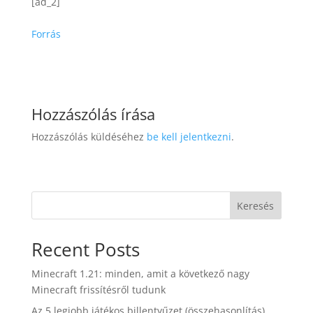
[ad_2]
Forrás
Hozzászólás írása
Hozzászólás küldéséhez
be kell jelentkezni
.
Keresés
Recent Posts
Minecraft 1.21: minden, amit a következő nagy
Minecraft frissítésről tudunk
Az 5 legjobb játékos billentyűzet (összehasonlítás)