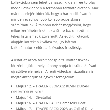
kollekciókra sem lehet panaszunk, de a free-to-play
modell csak ebben a formában tartható életben. Már
március elején kiderült, hogy a harmadik évadtól
minden évadhoz jobb kollaborációs skinre
számíthatunk. Általában nehéz megjósolni, hogy
mikor kerülhetnek skinek a Store-ba, de ezúttal a
teljes lista ismét kiszivárgott. Az eddigi rotációk
alapján korrekt a kiválasztás, így bátran
kalkulálhatunk előre a 4. évados frissítésig.
A listát az azóta törölt codsploitz Twitter fióknak
köszönhetjük, amely néhány napja frissült a 3. évad
újratöltve elemeivel. A fenti videóban vizuálisan is
megtekinthetjük az egyes csomagokat:
Május 12. – TRACER CSOMAG: KEVIN DURANT
OPERATOR BUNDLE
Május 14. – Divatállat
Május 16. – TRACER PACK: Damascus Heat
Május 17. – TRACER PACK: 2023-as Call of Duty