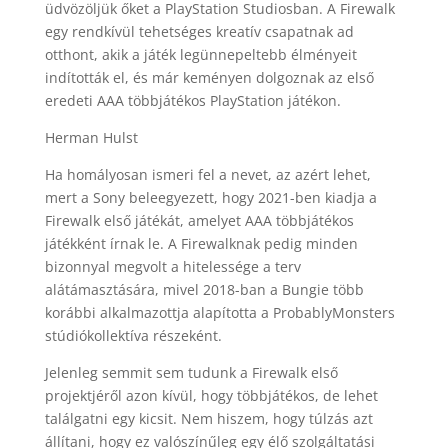
üdvözöljük őket a PlayStation Studiosban. A Firewalk
egy rendkívül tehetséges kreatív csapatnak ad
otthont, akik a játék legünnepeltebb élményeit
indították el, és már keményen dolgoznak az első
eredeti AAA többjátékos PlayStation játékon.
Herman Hulst
Ha homályosan ismeri fel a nevet, az azért lehet,
mert a Sony beleegyezett, hogy 2021-ben kiadja a
Firewalk első játékát, amelyet AAA többjátékos
játékként írnak le. A Firewalknak pedig minden
bizonnyal megvolt a hitelessége a terv
alátámasztására, mivel 2018-ban a Bungie több
korábbi alkalmazottja alapította a ProbablyMonsters
stúdiókollektíva részeként.
Jelenleg semmit sem tudunk a Firewalk első
projektjéről azon kívül, hogy többjátékos, de lehet
találgatni egy kicsit. Nem hiszem, hogy túlzás azt
állítani, hogy ez valószínűleg egy élő szolgáltatási