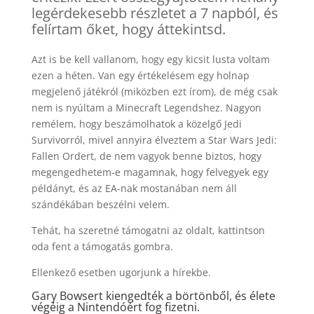
legérdekesebb részletet a 7 napból, és
felírtam őket, hogy áttekintsd.
Azt is be kell vallanom, hogy egy kicsit lusta voltam
ezen a héten. Van egy értékelésem egy holnap
megjelenő játékról (miközben ezt írom), de még csak
nem is nyúltam a Minecraft Legendshez. Nagyon
remélem, hogy beszámolhatok a közelgő Jedi
Survivorról, mivel annyira élveztem a Star Wars Jedi:
Fallen Ordert, de nem vagyok benne biztos, hogy
megengedhetem-e magamnak, hogy felvegyek egy
példányt, és az EA-nak mostanában nem áll
szándékában beszélni velem.
Tehát, ha szeretné támogatni az oldalt, kattintson
oda fent a támogatás gombra.
Ellenkező esetben ugorjunk a hírekbe.
Gary Bowsert kiengedték a börtönből, és élete
végéig a Nintendóért fog fizetni.