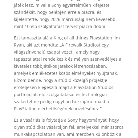
játék lesz, mivel a Sony egyértelműen kifejezte
szándékát, hogy belépjen erre a piacra, és
kijelentette, hogy 2026 márciusáig nem kevesebb,
mint 10 élő szolgáltatást tervez piacra dobni.
Ezt támasztja alá a King of all things Playstation Jim
Ryan, aki azt mondta: „A Firewalk Studiost egy
világszínvonalú csapat vezeti, amely nagy
tapasztalattal rendelkezik és mélyen szenvedélyes a
kivételes többjátékos játékok létrehozásában,
amelyek emlékezetes közös élményeket nyújtanak.
Bízom benne, hogy a stúdió közelgő projektje
erőteljesen kiegészíti majd a PlayStation Studios
portfólióját, élő szolgáltatásai és technológiai
szakértelme pedig nagyban hozzájárul majd a
PlayStation elérhetőségének növeléséhez.”
Ez a vásárlás is folytatja a Sony hagyományát, hogy
olyan stúdiókat vásároljon fel, amelyekkel már szoros
munkakapcsolatban van, ami merőben különbözik a