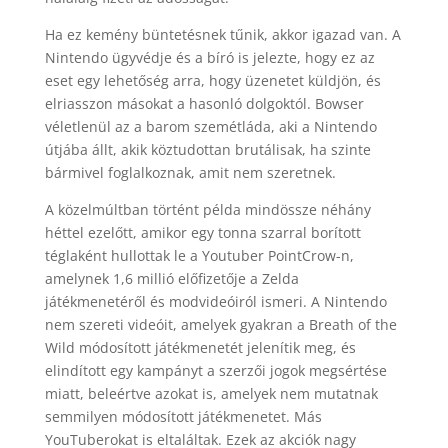
Ha ez kemény büntetésnek tűnik, akkor igazad van. A
Nintendo ügyvédje és a bíró is jelezte, hogy ez az
eset egy lehetőség arra, hogy üzenetet küldjön, és
elriasszon másokat a hasonló dolgoktól. Bowser
véletlenül az a barom szemétláda, aki a Nintendo
útjába állt, akik köztudottan brutálisak, ha szinte
bármivel foglalkoznak, amit nem szeretnek.
A közelmúltban történt példa mindössze néhány
héttel ezelőtt, amikor egy tonna szarral borított
téglaként hullottak le a Youtuber PointCrow-n,
amelynek 1,6 millió előfizetője a Zelda
játékmenetéről és modvideóiról ismeri. A Nintendo
nem szereti videóit, amelyek gyakran a Breath of the
Wild módosított játékmenetét jelenítik meg, és
elindított egy kampányt a szerzői jogok megsértése
miatt, beleértve azokat is, amelyek nem mutatnak
semmilyen módosított játékmenetet. Más
YouTuberokat is eltaláltak. Ezek az akciók nagy