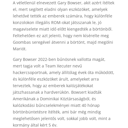
A véletlenül elnevezett Gary Bowser, akit azért ítéltek
el, mert segített eladni olyan eszközöket, amelyek
lehetővé tették az emberek számára, hogy különféle
konzolokon illegális ROM-okat játsszanak le, jó
magaviselete miatt idő előtt kiengedték a börtönből.
Feltehetően ez azt jelenti, hogy nem kísérelte meg
Goombas seregével átvenni a börtönt, majd megölni
Mariót.
Gary Bowser 2022-ben bűnösnek vallotta magát,
mert tagja volt a Team Xecuter nevű
hackercsoportnak, amely állítólag évek óta működött,
és különféle eszközöket árult, amelyeket arra
terveztek, hogy az emberek kalózjátékokat
játszhassanak a hardverükön. Bowsert kiadták
Amerikának a Dominikai Köztársaságból, és
kalózkodási bűncselekményei miatt 40 hónap
börtönbüntetésre ítélték, ami bár még mindig
meglehetősen jelentős volt, sokkal jobb volt, mint a
kormány által kért 5 év.