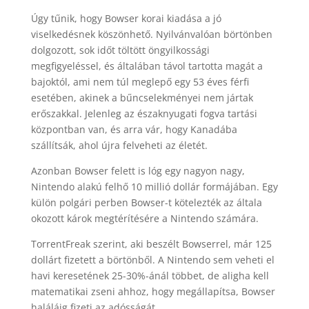
Úgy tűnik, hogy Bowser korai kiadása a jó
viselkedésnek köszönhető. Nyilvánvalóan börtönben
dolgozott, sok időt töltött öngyilkossági
megfigyeléssel, és általában távol tartotta magát a
bajoktól, ami nem túl meglepő egy 53 éves férfi
esetében, akinek a bűncselekményei nem jártak
erőszakkal. Jelenleg az északnyugati fogva tartási
központban van, és arra vár, hogy Kanadába
szállítsák, ahol újra felveheti az életét.
Azonban Bowser felett is lóg egy nagyon nagy,
Nintendo alakú felhő 10 millió dollár formájában. Egy
külön polgári perben Bowser-t kötelezték az általa
okozott károk megtérítésére a Nintendo számára.
TorrentFreak szerint, aki beszélt Bowserrel, már 125
dollárt fizetett a börtönből. A Nintendo sem veheti el
havi keresetének 25-30%-ánál többet, de aligha kell
matematikai zseni ahhoz, hogy megállapítsa, Bowser
haláláig fizeti az adósságát.