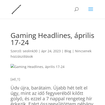
Gaming Headlines, április
17-24
Szerző:
seolink30
|
ápr 24, 2023
|
Blog
|
Nincsenek
hozzászólások
[ad_1]
Üdv újra, barátaim. Újabb hét telt el
úgy, mint az idő fegyveréből kilőtt
golyó, és ezzel a 7 nappal rengeteg hír
érkezik. Ezért összegyűjtöttem néhány