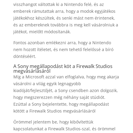
visszhangot váltottak ki a Nintendo felé, és az
emberek rámutattak arra, hogy a modok egyjátékos
játékokhoz készültek, és senki mást nem érintenek,
és az embereknek továbbra is meg kell vásárolniuk a
játékot, mielőtt módosítanák.
Fontos azonban emlékezni arra, hogy a Nintendo
nem hozott ítéletet, és nem tehető felelőssé a bíró
döntéséért.
A Sony megállapodást köt a Firewalk Studios
megvásárlásáról
Míg a Microsoft azzal van elfoglalva, hogy meg akarja
vásárolni a világ egyik legnagyobb
kiadóját/fejlesztőjét, a Sony csendben azon dolgozik,
hogy megszerezzen még néhány saját stúdiót.
Ezúttal a Sony bejelentette, hogy megállapodást
kötött a Firewalk Studios megvásárlásáról
Örömmel jelentem be, hogy kibővítettük
kapcsolatunkat a Firewalk Studios-szal, és örömmel