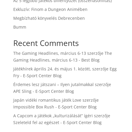
Az 5 legjobb játékos billentyűzet (összehasonlítás)
Exkluzív: Finom a Dungeon Animében
Megbízható könyvelés Debrecenben
Bumm
Recent Comments
The Gaming Headlines, március 6-13
szerzője
The
Gaming Headlines, március 6-13 - Best Blog
Játékhírek április 24. és május 1. között,
szerzője
Egg
Fry - E-Sport Center Blog
Érdemes lesz játszani – Ilyen jutalmakkal
szerzője
APE Sling - E-Sport Center Blog
Japán vidéki romantikus játék Love
szerzője
Impossible Box Rush - E-Sport Center Blog
A Capcom a játékok „kulturizálását” ígéri
szerzője
Szeleteld fel az egészet - E-Sport Center Blog