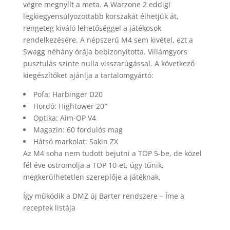
végre megnyílt a meta. A Warzone 2 eddigi
legkiegyensúlyozottabb korszakát élhetjük át,
rengeteg kiváló lehetőséggel a játékosok
rendelkezésére. A népszerű M4 sem kivétel, ezt a
Swagg néhány órája bebizonyította. Villámgyors
pusztulás szinte nulla visszarúgással. A következő
kiegészítőket ajánlja a tartalomgyártó:
Pofa: Harbinger D20
Hordó: Hightower 20″
Optika: Aim-OP V4
Magazin: 60 fordulós mag
Hátsó markolat: Sakin ZX
Az M4 soha nem tudott bejutni a TOP 5-be, de közel
fél éve ostromolja a TOP 10-et, úgy tűnik,
megkerülhetetlen szereplője a játéknak.
Így működik a DMZ új Barter rendszere – Íme a
receptek listája