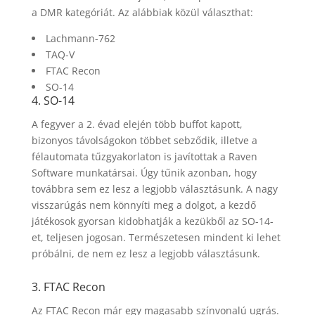
a DMR kategóriát. Az alábbiak közül választhat:
Lachmann-762
TAQ-V
FTAC Recon
SO-14
4. SO-14
A fegyver a 2. évad elején több buffot kapott,
bizonyos távolságokon többet sebződik, illetve a
félautomata tűzgyakorlaton is javítottak a Raven
Software munkatársai. Úgy tűnik azonban, hogy
továbbra sem ez lesz a legjobb választásunk. A nagy
visszarúgás nem könnyíti meg a dolgot, a kezdő
játékosok gyorsan kidobhatják a kezükből az SO-14-
et, teljesen jogosan. Természetesen mindent ki lehet
próbálni, de nem ez lesz a legjobb választásunk.
3. FTAC Recon
Az FTAC Recon már egy magasabb színvonalú ugrás.