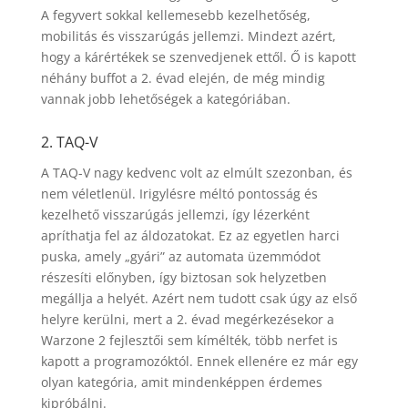
A fegyvert sokkal kellemesebb kezelhetőség,
mobilitás és visszarúgás jellemzi. Mindezt azért,
hogy a kárértékek se szenvedjenek ettől. Ő is kapott
néhány buffot a 2. évad elején, de még mindig
vannak jobb lehetőségek a kategóriában.
2. TAQ-V
A TAQ-V nagy kedvenc volt az elmúlt szezonban, és
nem véletlenül. Irigylésre méltó pontosság és
kezelhető visszarúgás jellemzi, így lézerként
apríthatja fel az áldozatokat. Ez az egyetlen harci
puska, amely „gyári” az automata üzemmódot
részesíti előnyben, így biztosan sok helyzetben
megállja a helyét. Azért nem tudott csak úgy az első
helyre kerülni, mert a 2. évad megérkezésekor a
Warzone 2 fejlesztői sem kímélték, több nerfet is
kapott a programozóktól. Ennek ellenére ez már egy
olyan kategória, amit mindenképpen érdemes
kipróbálni.