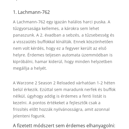
1. Lachmann-762
A Lachmann-762 egy igazán halálos harci puska. A
tűzgyorsasága kellemes, a károkra sem lehet
panaszunk. A 2. évadban a sebzés, a tűzsebesség és
a visszaütés buffokkal kínálták. Ennek köszönhetően
nem volt kérdés, hogy ez a fegyver került az első
helyre. Érdemes teljesen automata üzemmódban is
kipróbálni, hamar kiderül, hogy minden helyzetben
megállja a helyét.
A Warzone 2 Season 2 Reloaded várhatóan 1-2 héten
belül érkezik. Ezúttal sem maradunk nerfek és buffok
nélkül, úgyhogy addig is érdemes a fenti listát is
kezelni. A pontos értékeket a fejlesztők csak a
frissítés előtt hozzák nyilvánosságra, amit azonnal
jelenteni fogunk.
A fizetett módszert sem érdemes elhanyagolni: