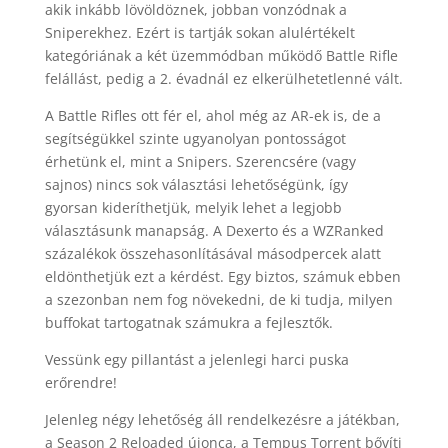
akik inkább lövöldöznek, jobban vonzódnak a
Sniperekhez. Ezért is tartják sokan alulértékelt
kategóriának a két üzemmódban működő Battle Rifle
felállást, pedig a 2. évadnál ez elkerülhetetlenné vált.
A Battle Rifles ott fér el, ahol még az AR-ek is, de a
segítségükkel szinte ugyanolyan pontosságot
érhetünk el, mint a Snipers. Szerencsére (vagy
sajnos) nincs sok választási lehetőségünk, így
gyorsan kideríthetjük, melyik lehet a legjobb
választásunk manapság. A Dexerto és a WZRanked
százalékok összehasonlításával másodpercek alatt
eldönthetjük ezt a kérdést. Egy biztos, számuk ebben
a szezonban nem fog növekedni, de ki tudja, milyen
buffokat tartogatnak számukra a fejlesztők.
Vessünk egy pillantást a jelenlegi harci puska
erőrendre!
Jelenleg négy lehetőség áll rendelkezésre a játékban,
a Season 2 Reloaded újonca, a Tempus Torrent bővíti