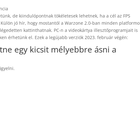
ncia
etünk, de kiindulópontnak tökéletesek lehetnek, ha a cél az FPS
. Külön jó hír, hogy mostantól a Warzone 2.0-ban minden platform
elégedetten kattinthatnak. PC-n a videokártya illesztőprogramjait is
ken érhetünk el. Ezek a legújabb verziók 2023. február végén:
tne egy kicsit mélyebbre ásni a
igyelni.