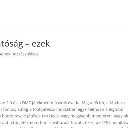
atóság – ezek
senek hozzászólások
zone 2.0 és a DMZ játékmód második évada. Míg a főcím, a Modern
et fontos, addig a többjátékos módokban egyértelműen a legtöbb
 a battle royale játékot 144 Hz-es vagy magasabb monitoron, vagy a
évad több játékmotorban is változást hozott, ezért az FPS finomítás