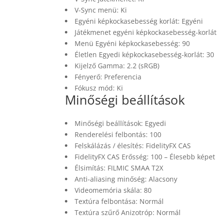
V-Sync menü: Ki
Egyéni képkockasebesség korlát: Egyéni
Játékmenet egyéni képkockasebesség-korlát
Menü Egyéni képkockasebesség: 90
Életlen Egyedi képkockasebesség-korlát: 30
Kijelző Gamma: 2.2 (sRGB)
Fényerő: Preferencia
Fókusz mód: Ki
Minőségi beállítások
Minőségi beállítások: Egyedi
Renderelési felbontás: 100
Felskálázás / élesítés: FidelityFX CAS
FidelityFX CAS Erősség: 100 – Élesebb képet
Élsimítás: FILMIC SMAA T2X
Anti-aliasing minőség: Alacsony
Videomemória skála: 80
Textúra felbontása: Normál
Textúra szűrő Anizotróp: Normál