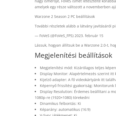
nagy ismerője, FoVeS ismét letesztelte korábba
amelyek egy része változott a novemberben ajá
Warzone 2 Season 2 PC beállítások
További részletek alább a látvány javításáról 
— FoVeS (@FoVeS_FPS) 2023. február 15
Lássuk, hogyan állítsuk be a Warzone 2.0-t, ho
Megjelenítési beállítások
Megjelenítési mód: Kizárólagos teljes képer
Display Monitor: Alapértelmezés szerint itt 
Kijelző adapter: A fő videokártyánk itt talál
Képernyő frissítési gyakoriság: Monitorunk 
Display Resolution: Érdemes beállítani a m
1080p-re (1920×1080) törekedni
Dinamikus felbontás: Ki
Képarány: automatikus (16:9)
V-Sync játékmenet: Ki