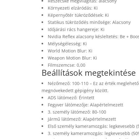
Részecske megvilágítás: alacsony
Környezeti elzáródás: Ki
Képernyőtér tükröződések: Ki
Statikus tükröződés minősége: Alacsony
Időjárási rács hangereje: Ki
Nvidia Reflex alacsony késleltetés: Be + Boo
Mélységélesség: Ki
World Motion Blur: Ki
Weapon Motion Blur: Ki
Filmszemcse: 0,00
Beállítások megtekintése
Nézőmező: 100-110 – Ez az érték meglehetős
megnövekedett gépigény között.
ADS látómező: Érintett
Fegyver látómezője: Alapértelmezett
3. személy látómező: 80-100
Jármű látómező: Alapértelmezett
Első személy kameramozgás: legkevesebb (
3. személy kameramozgás: legkevesebb (50