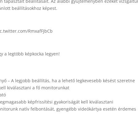
n tapasztalt beállításait. Az alábbi gyűjteményben ezeket vizsgáltu
nlott beállításokhoz képest.
pic.twitter.com/RmxafFJbCb
gy a legtöbb képkocka legyen!
nyő – A legjobb beállítás, ha a lehető legkevesebb késést szeretne
kell kiválasztani a fő monitorunkat
ható
legmagasabb képfrissítési gyakoriságát kell kiválasztani
onitorunk natív felbontását, gyengébb videókártya esetén érdemes