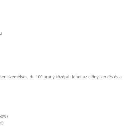
st
en személyes, de 100 arany középút lehet az előnyszerzés és a
50%)
%)