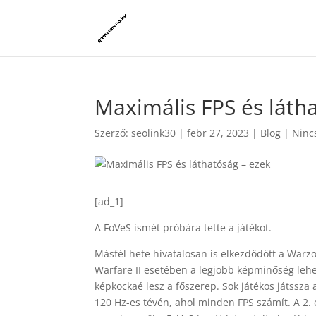
Maximális FPS és láth
Szerző:
seolink30
|
febr 27, 2023
|
Blog
|
Ninc
[ad_1]
A FoVeS ismét próbára tette a játékot.
Másfél hete hivatalosan is elkezdődött a War
Warfare II esetében a legjobb képminőség leh
képkockaé lesz a főszerep. Sok játékos játssza
120 Hz-es tévén, ahol minden FPS számít. A 2. 