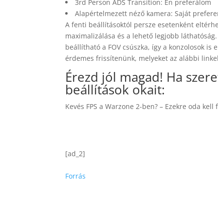
3rd Person ADS Transition: Én preferálom
Alapértelmezett néző kamera: Saját prefere
A fenti beállításoktól persze esetenként eltérh
maximalizálása és a lehető legjobb láthatóság
beállítható a FOV csúszka, így a konzolosok is 
érdemes frissítenünk, melyeket az alábbi linke
Érezd jól magad! Ha szere
beállítások okait:
Kevés FPS a Warzone 2-ben? – Ezekre oda kell f
[ad_2]
Forrás