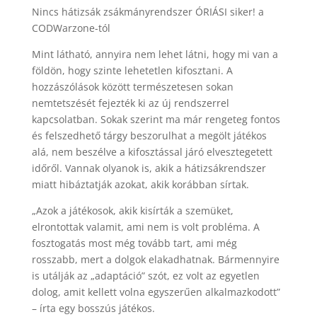
Nincs hátizsák zsákmányrendszer ÓRIÁSI siker! a
CODWarzone-tól
Mint látható, annyira nem lehet látni, hogy mi van a
földön, hogy szinte lehetetlen kifosztani. A
hozzászólások között természetesen sokan
nemtetszését fejezték ki az új rendszerrel
kapcsolatban. Sokak szerint ma már rengeteg fontos
és felszedhető tárgy beszorulhat a megölt játékos
alá, nem beszélve a kifosztással járó elvesztegetett
időről. Vannak olyanok is, akik a hátizsákrendszer
miatt hibáztatják azokat, akik korábban sírtak.
„Azok a játékosok, akik kisírták a szemüket,
elrontottak valamit, ami nem is volt probléma. A
fosztogatás most még tovább tart, ami még
rosszabb, mert a dolgok elakadhatnak. Bármennyire
is utálják az „adaptáció” szót, ez volt az egyetlen
dolog, amit kellett volna egyszerűen alkalmazkodott”
– írta egy bosszús játékos.