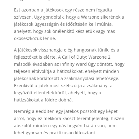
Ezt azonban a játékosok egy része nem fogadta
szívesen. Úgy gondolták, hogy a Warzone sikerének a
játékosok ügyességén és időzítésén kell múlnia,
ahelyett, hogy sok önélénkítő készletük vagy más
okoseszközük lenne.
A játékosok visszhangja elég hangosnak tűnik, és a
fejlesztőket is elérte. A Call of Duty: Warzone 2
második évadában az Infinity Ward úgy döntött, hogy
teljesen eltávolítja a hátizsákokat, ehelyett minden
játékosnak korlátozott a zsákmányolási lehetősége.
Ezenkívül a játék most szétszórja a zsákmányt a
legyőzött ellenfelek körül, ahelyett, hogy a
hátizsákokat a földre dobná.
Nemrég a Redditen egy játékos posztolt egy képet
arról, hogy ez mekkora káoszt teremt jelenleg, hiszen
abszolút minden egymás hegyén-hátán van, nem
lehet gyorsan és praktikusan kifosztani.