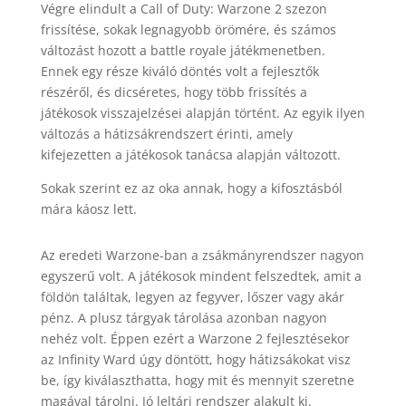
Végre elindult a Call of Duty: Warzone 2 szezon
frissítése, sokak legnagyobb örömére, és számos
változást hozott a battle royale játékmenetben.
Ennek egy része kiváló döntés volt a fejlesztők
részéről, és dicséretes, hogy több frissítés a
játékosok visszajelzései alapján történt. Az egyik ilyen
változás a hátizsákrendszert érinti, amely
kifejezetten a játékosok tanácsa alapján változott.
Sokak szerint ez az oka annak, hogy a kifosztásból
mára káosz lett.
Az eredeti Warzone-ban a zsákmányrendszer nagyon
egyszerű volt. A játékosok mindent felszedtek, amit a
földön találtak, legyen az fegyver, lőszer vagy akár
pénz. A plusz tárgyak tárolása azonban nagyon
nehéz volt. Éppen ezért a Warzone 2 fejlesztésekor
az Infinity Ward úgy döntött, hogy hátizsákokat visz
be, így kiválaszthatta, hogy mit és mennyit szeretne
magával tárolni. Jó leltári rendszer alakult ki.