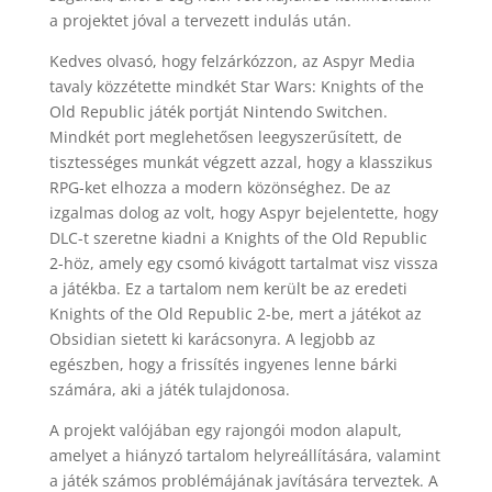
a projektet jóval a tervezett indulás után.
Kedves olvasó, hogy felzárkózzon, az Aspyr Media
tavaly közzétette mindkét Star Wars: Knights of the
Old Republic játék portját Nintendo Switchen.
Mindkét port meglehetősen leegyszerűsített, de
tisztességes munkát végzett azzal, hogy a klasszikus
RPG-ket elhozza a modern közönséghez. De az
izgalmas dolog az volt, hogy Aspyr bejelentette, hogy
DLC-t szeretne kiadni a Knights of the Old Republic
2-höz, amely egy csomó kivágott tartalmat visz vissza
a játékba. Ez a tartalom nem került be az eredeti
Knights of the Old Republic 2-be, mert a játékot az
Obsidian sietett ki karácsonyra. A legjobb az
egészben, hogy a frissítés ingyenes lenne bárki
számára, aki a játék tulajdonosa.
A projekt valójában egy rajongói modon alapult,
amelyet a hiányzó tartalom helyreállítására, valamint
a játék számos problémájának javítására terveztek. A