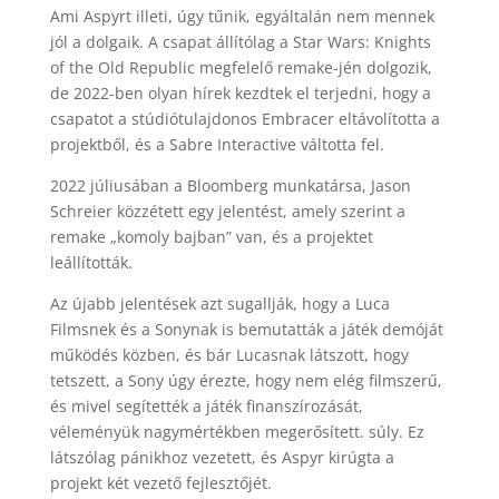
Ami Aspyrt illeti, úgy tűnik, egyáltalán nem mennek
jól a dolgaik. A csapat állítólag a Star Wars: Knights
of the Old Republic megfelelő remake-jén dolgozik,
de 2022-ben olyan hírek kezdtek el terjedni, hogy a
csapatot a stúdiótulajdonos Embracer eltávolította a
projektből, és a Sabre Interactive váltotta fel.
2022 júliusában a Bloomberg munkatársa, Jason
Schreier közzétett egy jelentést, amely szerint a
remake „komoly bajban” van, és a projektet
leállították.
Az újabb jelentések azt sugallják, hogy a Luca
Filmsnek és a Sonynak is bemutatták a játék demóját
működés közben, és bár Lucasnak látszott, hogy
tetszett, a Sony úgy érezte, hogy nem elég filmszerű,
és mivel segítették a játék finanszírozását,
véleményük nagymértékben megerősített. súly. Ez
látszólag pánikhoz vezetett, és Aspyr kirúgta a
projekt két vezető fejlesztőjét.