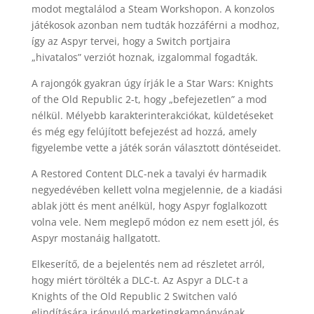
modot megtalálod a Steam Workshopon. A konzolos
játékosok azonban nem tudták hozzáférni a modhoz,
így az Aspyr tervei, hogy a Switch portjaira
„hivatalos” verziót hoznak, izgalommal fogadták.
A rajongók gyakran úgy írják le a Star Wars: Knights
of the Old Republic 2-t, hogy „befejezetlen” a mod
nélkül. Mélyebb karakterinterakciókat, küldetéseket
és még egy felújított befejezést ad hozzá, amely
figyelembe vette a játék során választott döntéseidet.
A Restored Content DLC-nek a tavalyi év harmadik
negyedévében kellett volna megjelennie, de a kiadási
ablak jött és ment anélkül, hogy Aspyr foglalkozott
volna vele. Nem meglepő módon ez nem esett jól, és
Aspyr mostanáig hallgatott.
Elkeserítő, de a bejelentés nem ad részletet arról,
hogy miért törölték a DLC-t. Az Aspyr a DLC-t a
Knights of the Old Republic 2 Switchen való
elindítására irányuló marketingkampányának