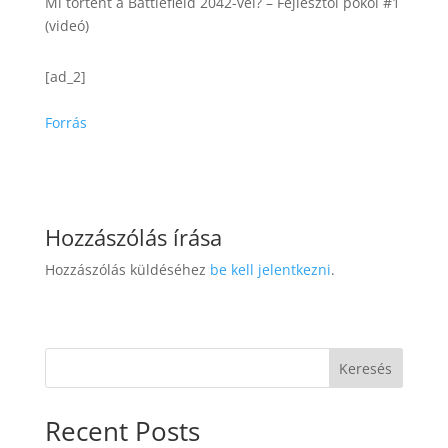
Mi történt a Battlefield 2042-vel? – Fejlesztői pokol #1
(videó)
[ad_2]
Forrás
Hozzászólás írása
Hozzászólás küldéséhez
be kell jelentkezni
.
Keresés
Recent Posts