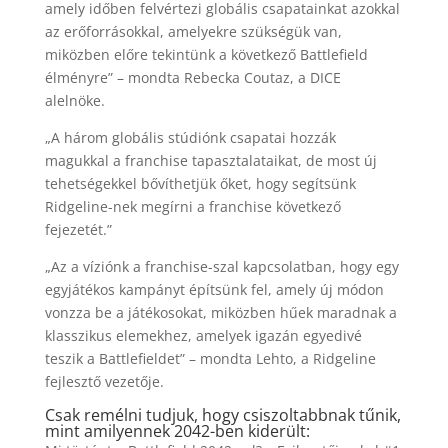
amely időben felvértezi globális csapatainkat azokkal
az erőforrásokkal, amelyekre szükségük van,
miközben előre tekintünk a következő Battlefield
élményre” – mondta Rebecka Coutaz, a DICE
alelnöke.
„A három globális stúdiónk csapatai hozzák
magukkal a franchise tapasztalataikat, de most új
tehetségekkel bővíthetjük őket, hogy segítsünk
Ridgeline-nek megírni a franchise következő
fejezetét.”
„Az a víziónk a franchise-szal kapcsolatban, hogy egy
egyjátékos kampányt építsünk fel, amely új módon
vonzza be a játékosokat, miközben hűek maradnak a
klasszikus elemekhez, amelyek igazán egyedivé
teszik a Battlefieldet” – mondta Lehto, a Ridgeline
fejlesztő vezetője.
Csak remélni tudjuk, hogy csiszoltabbnak tűnik,
mint amilyennek 2042-ben kiderült: