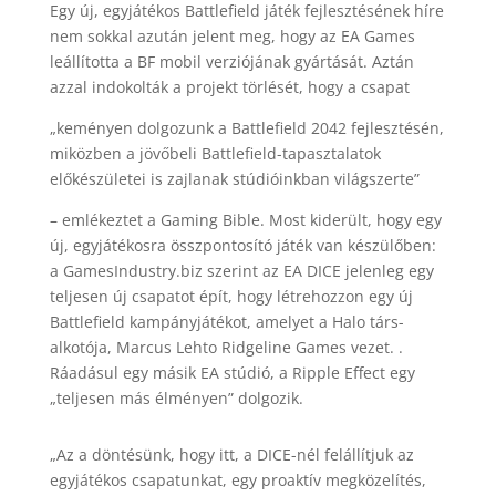
Egy új, egyjátékos Battlefield játék fejlesztésének híre
nem sokkal azután jelent meg, hogy az EA Games
leállította a BF mobil verziójának gyártását. Aztán
azzal indokolták a projekt törlését, hogy a csapat
„keményen dolgozunk a Battlefield 2042 fejlesztésén,
miközben a jövőbeli Battlefield-tapasztalatok
előkészületei is zajlanak stúdióinkban világszerte”
– emlékeztet a Gaming Bible. Most kiderült, hogy egy
új, egyjátékosra összpontosító játék van készülőben:
a GamesIndustry.biz szerint az EA DICE jelenleg egy
teljesen új csapatot épít, hogy létrehozzon egy új
Battlefield kampányjátékot, amelyet a Halo társ-
alkotója, Marcus Lehto Ridgeline Games vezet. .
Ráadásul egy másik EA stúdió, a Ripple Effect egy
„teljesen más élményen” dolgozik.
„Az a döntésünk, hogy itt, a DICE-nél felállítjuk az
egyjátékos csapatunkat, egy proaktív megközelítés,