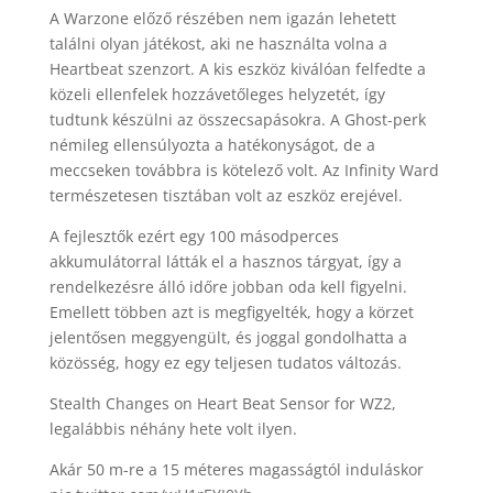
A Warzone előző részében nem igazán lehetett
találni olyan játékost, aki ne használta volna a
Heartbeat szenzort. A kis eszköz kiválóan felfedte a
közeli ellenfelek hozzávetőleges helyzetét, így
tudtunk készülni az összecsapásokra. A Ghost-perk
némileg ellensúlyozta a hatékonyságot, de a
meccseken továbbra is kötelező volt. Az Infinity Ward
természetesen tisztában volt az eszköz erejével.
A fejlesztők ezért egy 100 másodperces
akkumulátorral látták el a hasznos tárgyat, így a
rendelkezésre álló időre jobban oda kell figyelni.
Emellett többen azt is megfigyelték, hogy a körzet
jelentősen meggyengült, és joggal gondolhatta a
közösség, hogy ez egy teljesen tudatos változás.
Stealth Changes on Heart Beat Sensor for WZ2,
legalábbis néhány hete volt ilyen.
Akár 50 m-re a 15 méteres magasságtól induláskor