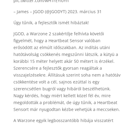
pic.twitter.com/wH1rEYI0Yh
– James – JGOD (@JGODYT) 2023. március 31
Úgy tűnik, a fejlesztők ismét hibáztak!
JGOD, a Warzone 2 szakértője felhívta követői
figyelmét, hogy a Heartbeat Sensor valóban
erősödött az elmúlt időszakban. Az indítás utáni
hatótávolság csökkenés megszűnni látszik, a kütyü a
korábbi 15 méter helyett akár 50 métert is érzékel.
Szerencsére a fejlesztők gyorsan reagáltak a
visszajelzésekre. Állításuk szerint soha nem a hatótáv
csökkentése volt a cél, sajnos ezúttal is egy
szerencsétlen bugról vagy hibáról beszélhetünk.
Nagy kérdés, hogy miért kellett közel fél év, mire
megoldották a problémát, de úgy tűnik, a Heartbeat
Sensort már nyugodtan kézbe vehetjük a meccseken.
A Warzone egyik legbosszantóbb hibája visszatért