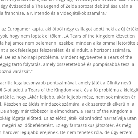
négy évtizeddel a The Legend of Zelda sorozat debütálása után a
lda franchise, a Nintendo és a videojátékok számára.”
z Eurogamer kapta, aki ötből négy csillagot adott neki az új érték
yok, hogy nem loptak el tőlem. „A Tears of the Kingdom közvetlen
elda hajlamos nem belemenni ezekbe: minden alkalommal letörölte 
nt a sok felesleges felszerelést, és elindult. a horizont számára.
é. De ez a holnapi probléma. Mindent egybevetve a Tears of the
hegyig tartó folytatás, amely összetettebbé és pompásabbá teszi a
dozná varázsát.”
critic legalacsonyabb pontszámával, amely játék a Gfinity nevű
l 6-ot adott a Tears of the Kingdom-nak, és a fő probléma a kielégí
 zárták le, hogy „Akár feljebb, akár lejjebb mész, nem sok minden ér
el. Részben ez áldás mindazok számára, akik szeretnék elkerülni a
tet. De ahogy már többször is elmondtam, a Tears of the Kingdom a
okáig lógatja előtted. És az előző játék kiábrándító narratívája után
megéri az időbefektetést. Ez egy fantasztikus játszótér, és még
hardver legújabb erejének. De nem tehetek róla, de úgy érzem,