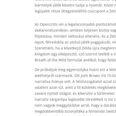
bármelyik játék követni tudja a nyomát. Közel 
legújabb része lélegzetelállító csúcspont a Ze
Az Opencritic-en a legalacsonyabb pontszámot a
skálarendszerében, amiben teljesen biztos vag
folytatása, minden változása ellenére, és a Z
lapot, félredobta az utolsó játék poggyászát, mi
Szeretném, ha a következő Zelda újra megtenn
Kingdom egy elképesztő, szó szerint tetőtől a 
Breath of the Wild formulát anélkül, hogy felál
De próbáljuk meg egyensúlyba hozni ezt a Meta
webhelyről származik. Ott Josh Brown író 10-bő
narratíva hiánya volt. A felülvizsgálatot azzal
odafent azon túl, amit a fő küldetés megkövet
zavaró nyitott világot, és kikerülni a történe
narratív sárgarépa legkisebb töredékeit is túl s
nem vagyok meggyőződve arról, hogy a darálás 
megdöbbentőbb bizonyítéka a Nintendo Switch 