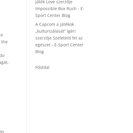
játék Love
szerzője
Impossible Box Rush - E-
Sport Center Blog
A Capcom a játékok
„kulturizálását” ígéri
re
szerzője
Szeleteld fel az
f the
egészet - E-Sport Center
Blog
ndo
agát,
Főoldal
y
őtt