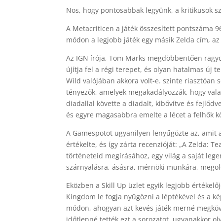
Nos, hogy pontosabbak legyünk, a kritikusok sz
A Metacriticen a játék összesített pontszáma 96,
módon a legjobb játék egy másik Zelda cím, az
Az IGN írója, Tom Marks megdöbbentően ragyogó
újítja fel a régi terepet, és olyan hatalmas új 
Wild valójában akkora volt-e. szinte riasztóan 
tényezők, amelyek megakadályozzák, hogy valaha
diadallal követte a diadalt, kibővítve és fejlő
és egyre magasabbra emelte a lécet a felhők k
A Gamespotot ugyanilyen lenyűgözte az, amit a 
értékelte, és így zárta recenzióját: „A Zelda: 
történeteid megírásához, egy világ a saját leg
szárnyalásra, ásásra, mérnöki munkára, megold
Eközben a Skill Up üzlet egyik legjobb értékelőj
Kingdom le fogja nyűgözni a léptékével és a ké
módon, ahogyan azt kevés játék merné megkövet
időtlenné tették ezt a sorozatot, ugyanakkor ol