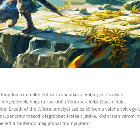
e Kingdom című film kritikáira vonatkozó embargót, és olyan
 fenyegetnek, hogy túlcsordul a Youtube-előfizetéses oldala.
elda: Breath of the Wildra, amelyet széles körben a valaha volt egyik
az Opencritic második legtöbbet értékelt játéka, kíváncsian várom, 
ellett a Nintendo még jobbat tud nyújtani?