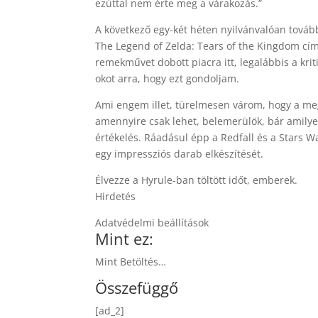
ezúttal nem érte meg a várakozás.”
A következő egy-két héten nyilvánvalóan tovább
The Legend of Zelda: Tears of the Kingdom című
remekművet dobott piacra itt, legalábbis a krit
okot arra, hogy ezt gondoljam.
Ami engem illet, türelmesen várom, hogy a m
amennyire csak lehet, belemerülök, bár amilye
értékelés. Ráadásul épp a Redfall és a Stars 
egy impressziós darab elkészítését.
Élvezze a Hyrule-ban töltött időt, emberek.
Hirdetés
Adatvédelmi beállítások
Mint ez:
Mint Betöltés…
Összefüggő
[ad_2]