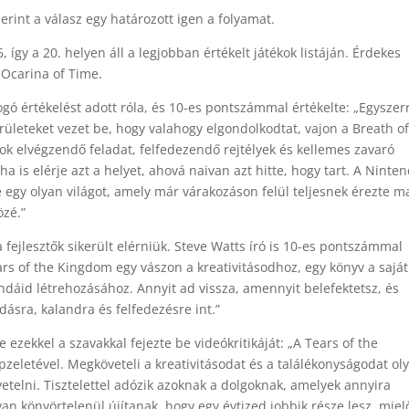
erint a válasz egy határozott igen a folyamat.
 így a 20. helyen áll a legjobban értékelt játékok listáján. Érdekes
 Ocarina of Time.
 értékelést adott róla, és 10-es pontszámmal értékelte: „Egyszer
területeket vezet be, hogy valahogy elgondolkodtat, vajon a Breath o
sok elvégzendő feladat, felfedezendő rejtélyek és kellemes zavaró
 is elérje azt a helyet, ahová naivan azt hitte, hogy tart. A Ninte
dve egy olyan világot, amely már várakozáson felül teljesnek érezte m
özé.”
fejlesztők sikerült elérniük. Steve Watts író is 10-es pontszámmal
Tears of the Kingdom egy vászon a kreativitásodhoz, egy könyv a saját
endáid létrehozásához. Annyit ad vissza, amennyit belefektetsz, és
ásra, kalandra és felfedezésre int.”
e ezekkel a szavakkal fejezte be videókritikáját: „A Tears of the
pzeletével. Megköveteli a kreativitásodat és a találékonyságodat ol
elni. Tisztelettel adózik azoknak a dolgoknak, amelyek annyira
yan könyörtelenül újítanak, hogy egy évtized jobbik része lesz, miel