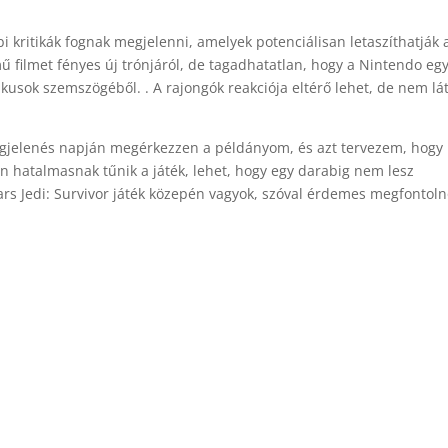
i kritikák fognak megjelenni, amelyek potenciálisan letaszíthatják 
 filmet fényes új trónjáról, de tagadhatatlan, hogy a Nintendo eg
ikusok szemszögéből. . A rajongók reakciója eltérő lehet, de nem lá
egjelenés napján megérkezzen a példányom, és azt tervezem, hogy
n hatalmasnak tűnik a játék, lehet, hogy egy darabig nem lesz
Wars Jedi: Survivor játék közepén vagyok, szóval érdemes megfontol