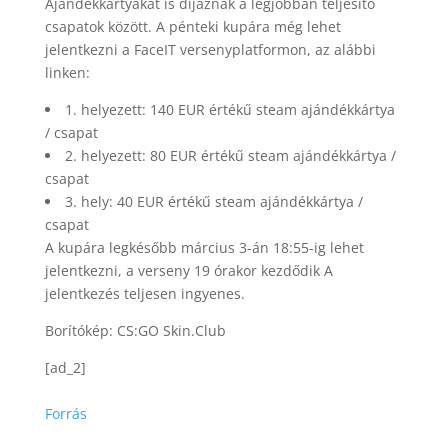
Ajándékkártyákat is díjaznak a legjobban teljesítő
csapatok között. A pénteki kupára még lehet
jelentkezni a FaceIT versenyplatformon, az alábbi
linken:
1. helyezett: 140 EUR értékű steam ajándékkártya
/ csapat
2. helyezett: 80 EUR értékű steam ajándékkártya /
csapat
3. hely: 40 EUR értékű steam ajándékkártya /
csapat
A kupára legkésőbb március 3-án 18:55-ig lehet
jelentkezni, a verseny 19 órakor kezdődik A
jelentkezés teljesen ingyenes.
Borítókép: CS:GO Skin.Club
[ad_2]
Forrás