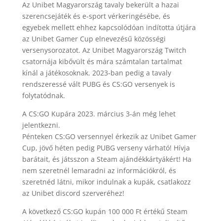
Az Unibet Magyarország tavaly bekerült a hazai
szerencsejáték és e-sport vérkeringésébe, és
egyebek mellett ehhez kapcsolódóan indította útjára
az Unibet Gamer Cup elnevezésű közösségi
versenysorozatot. Az Unibet Magyarország Twitch
csatornája kibővült és mára számtalan tartalmat
kínál a játékosoknak. 2023-ban pedig a tavaly
rendszeressé vált PUBG és CS:GO versenyek is
folytatódnak.
A CS:GO Kupára 2023. március 3-án még lehet
jelentkezni.
Pénteken CS:GO versennyel érkezik az Unibet Gamer
Cup, jövő héten pedig PUBG verseny várható! Hívja
barátait, és játsszon a Steam ajándékkártyákért! Ha
nem szeretnél lemaradni az információkról, és
szeretnéd látni, mikor indulnak a kupák, csatlakozz
az Unibet discord szerveréhez!
A következő CS:GO kupán 100 000 Ft értékű Steam